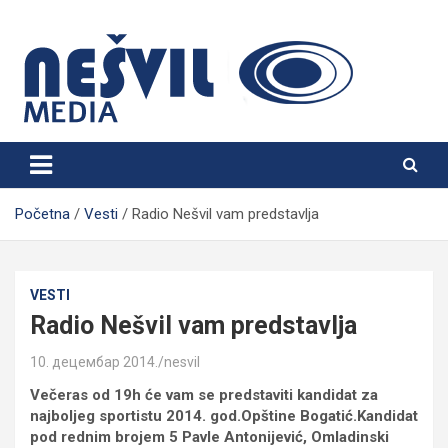
Skip
to
content
Nešvil Media Bogatić
Početna
Vesti
Radio Nešvil vam predstavlja
VESTI
Radio Nešvil vam predstavlja
10. децембар 2014.
nesvil
Večeras od 19h će vam se predstaviti kandidat za
najboljeg sportistu 2014. god.Opštine Bogatić.Kandidat
pod rednim brojem 5 Pavle Antonijević, Omladinski