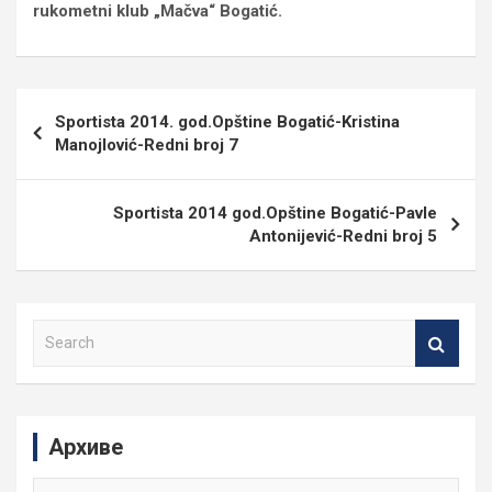
rukometni klub „Mačva“ Bogatić.
Кретање
Sportista 2014. god.Opštine Bogatić-Kristina
чланка
Manojlović-Redni broj 7
Sportista 2014 god.Opštine Bogatić-Pavle
Antonijević-Redni broj 5
S
e
a
r
c
Архиве
h
Архиве