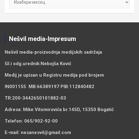
Nešvil media-Impresum
Nešvil media-
proizvodnja medijskih sadržaja
Gl.i odg.urednik:
Nebojša Ković
Medij je upisan u Registru medija pod brojem
IN001155
MB:
66389197
PIB:
112840482
TR:
200-3442650101882-03
Adresa:
Mike Vitomirovića br.145D, 15350 Bogatić
Telefon:
065/902-92-00
E-mail:
nesanesvil@gmail.com