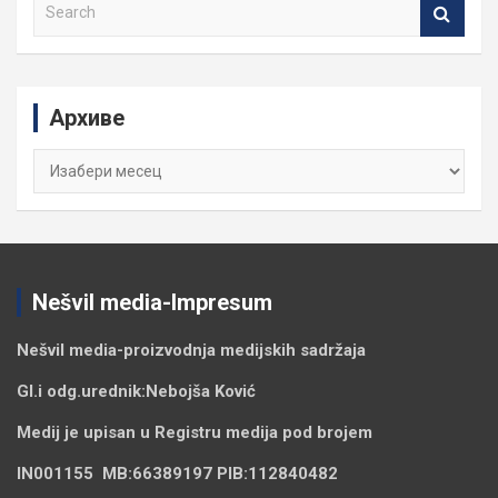
S
e
a
r
c
Архиве
h
Архиве
Nešvil media-Impresum
Nešvil media-
proizvodnja medijskih sadržaja
Gl.i odg.urednik:
Nebojša Ković
Medij je upisan u Registru medija pod brojem
IN001155
MB:
66389197
PIB:
112840482