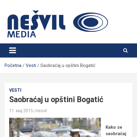
Skip
to
content
Nešvil Media Bogatić
Početna
Vesti
Saobraćaj u opštini Bogatić
VESTI
Saobraćaj u opštini Bogatić
11. мај 2015.
nesvil
Kako se
saobraćaj