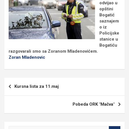
odvijao u
opštini
Bogatić
saznajem
o iz
Policijske
stanice u
Bogatiću
razgovarali smo sa Zoranom Mladenovićem.
Zoran Mladenovic
Кретање
Kursna lista za 11.maj
чланка
Pobeda ORK "Mačva"