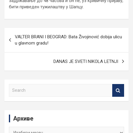
задржавање до 48 часова и он ће, уз кривичну пријаву,
бити приведен тужилаштву у Шапцу.
Кретање
VALTER BRANI I BEOGRAD: Bata Živojinović dobija ulicu
чланка
u glavnom gradu!
DANAS JE SVETI NIKOLA LETNJI
S
e
a
r
c
Архиве
h
Архиве