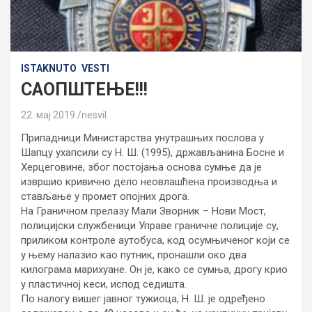
ISTAKNUTO
VESTI
САОПШТЕЊЕ!!!
22. мај 2019.
nesvil
Припадници Министарства унутрашњих послова у
Шапцу ухапсили су Н. Ш. (1995), држављанина Босне и
Херцеговине, због постојања основа сумње да је
извршио кривично дело неовлашћена производња и
стављање у промет опојних дрога.
На Граничном прелазу Мали Зворник – Нови Мост,
полицијски службеници Управе граничне полиције су,
приликом контроле аутобуса, код осумњиченог који се
у њему налазио као путник, пронашли око два
килограма марихуане. Он је, како се сумња, дрогу крио
у пластичној кеси, испод седишта.
По налогу вишег јавног тужиоца, Н. Ш. је одређено