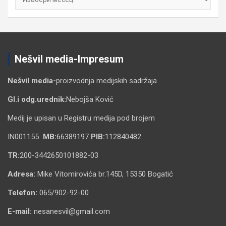
Nešvil media-Impresum
Nešvil media-
proizvodnja medijskih sadržaja
Gl.i odg.urednik:
Nebojša Ković
Medij je upisan u Registru medija pod brojem
IN001155
MB:
66389197
PIB:
112840482
TR:
200-3442650101882-03
Adresa:
Mike Vitomirovića br.145D, 15350 Bogatić
Telefon:
065/902-92-00
E-mail:
nesanesvil@gmail.com