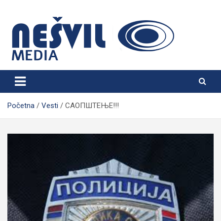
Skip
to
content
Nešvil Media Bogatić
Početna
Vesti
САОПШТЕЊЕ!!!