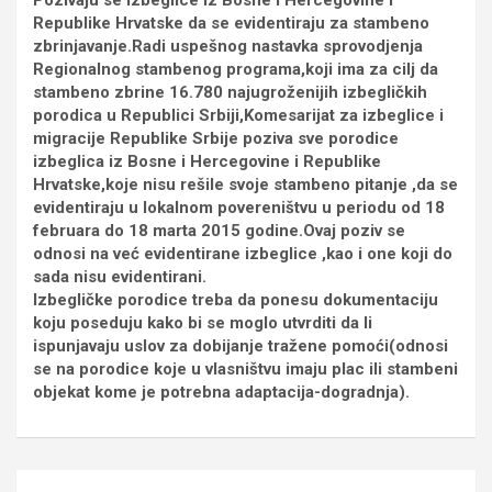
Pozivaju se izbeglice iz Bosne i Hercegovine i
Republike Hrvatske da se evidentiraju za stambeno
zbrinjavanje.Radi uspešnog nastavka sprovodjenja
Regionalnog stambenog programa,koji ima za cilj da
stambeno zbrine 16.780 najugroženijih izbegličkih
porodica u Republici Srbiji,Komesarijat za izbeglice i
migracije Republike Srbije poziva sve porodice
izbeglica iz Bosne i Hercegovine i Republike
Hrvatske,koje nisu rešile svoje stambeno pitanje ,da se
evidentiraju u lokalnom povereništvu u periodu od 18
februara do 18 marta 2015 godine.Ovaj poziv se
odnosi na već evidentirane izbeglice ,kao i one koji do
sada nisu evidentirani.
Izbegličke porodice treba da ponesu dokumentaciju
koju poseduju kako bi se moglo utvrditi da li
ispunjavaju uslov za dobijanje tražene pomoći(odnosi
se na porodice koje u vlasništvu imaju plac ili stambeni
objekat kome je potrebna adaptacija-dogradnja).
Кретање