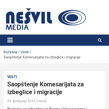
Skip
to
content
Nešvil Media Bogatić
Početna
Vesti
Saopštenje Komesarijata za izbeglice i migracije
VESTI
Saopštenje Komesarijata za
izbeglice i migracije
23. фебруар 2015.
nesvil