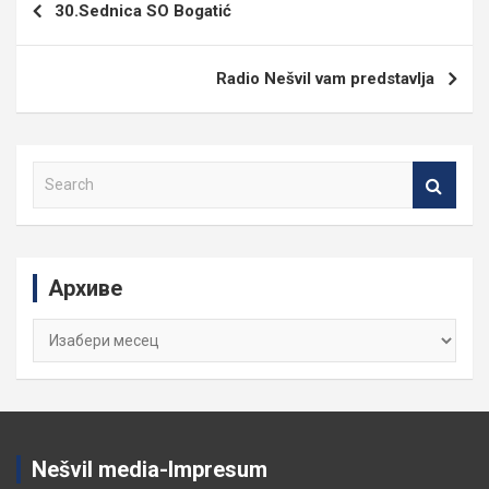
30.Sednica SO Bogatić
чланка
Radio Nešvil vam predstavlja
S
e
a
r
c
Архиве
h
Архиве
Nešvil media-Impresum