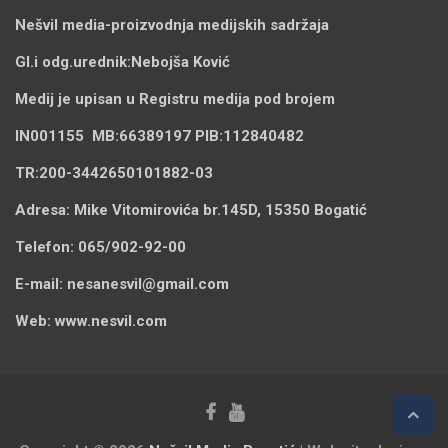
Nešvil media-
proizvodnja medijskih sadržaja
Gl.i odg.urednik:
Nebojša Ković
Medij je upisan u Registru medija pod brojem
IN001155
MB:
66389197
PIB:
112840482
TR:
200-3442650101882-03
Adresa:
Mike Vitomirovića br.145D, 15350 Bogatić
Telefon:
065/902-92-00
E-mail:
nesanesvil@gmail.com
Web:
www.nesvil.com