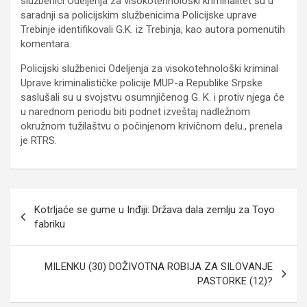
službenici Odeljenja za visokotehnološki kriminalitet su u
saradnji sa policijskim službenicima Policijske uprave
Trebinje identifikovali G.K. iz Trebinja, kao autora pomenutih
komentara.
Policijski službenici Odeljenja za visokotehnološki kriminal
Uprave kriminalističke policije MUP-a Republike Srpske
saslušali su u svojstvu osumnjičenog G. K. i protiv njega će
u narednom periodu biti podnet izveštaj nadležnom
okružnom tužilaštvu o počinjenom krivičnom delu., prenela
je RTRS.
Кретање
Kotrljaće se gume u Inđiji: Država dala zemlju za Toyo
чланка
fabriku
MILENKU (30) DOŽIVOTNA ROBIJA ZA SILOVANJE
PASTORKE (12)?