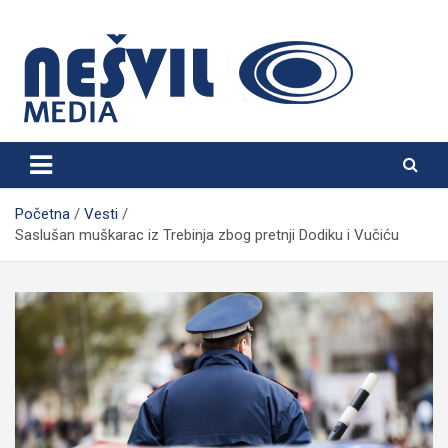
Skip
to
content
Nešvil Media Bogatić
Početna
Vesti
Saslušan muškarac iz Trebinja zbog pretnji Dodiku i Vučiću