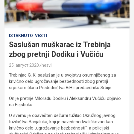
ISTAKNUTO
VESTI
Saslušan muškarac iz Trebinja
zbog pretnji Dodiku i Vučiću
25. август 2020.
nesvil
Trebinjac G. K. saslušan je u svojstvu osumnjičenog za
krivično delo ugrožavanje bezbednosti zbog pretnji
srpskom članu Prededništva BiH i predsedniku Srbije.
On je pretnje Miloradu Dodiku i Aleksandru Vučiću objavio
na Fejsbuku.
O svemu je obavešten dežurni tužilac Okružnog javnog
tužilaštva Banjaluka, koji je navedeno kvalifikovao kao
krivično delo „ugrožavanje bezbednosti“, a policijski