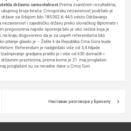
stekla državnu samostalnost.
Prema zvaničnim rezultatima,
d ukupnog broja birača. Crnogorsku nezavisnost podržalo je
 države sa Srbijom bilo 185.002 ili 44,5 odsto.Održavanju
a nezavisnost i zajedničku državu preko slovačkog diplomate i
 pregovorima najviše sporenja bilo je oko većine koja je
, na kraju dogovoreno da je za uspeh referenduma bilo
 pitanje glasilo je – Želite li da Republika Crna Gora bude
tetom. Referendum je nadgledalo više od 3,4 hiljade
Izašnjavanje gradjana pratilo je i više od 630 domaćih i
 o državnim praznicima, prema kome je 21. maj proglašen
aj proglašeni su za neradne dane u Crnoj Gori.
Наставак разговора у Бриселу