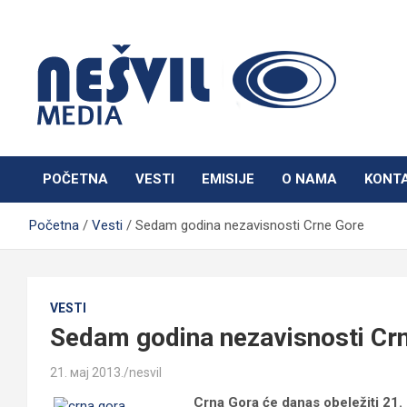
Skip
to
content
Nešvil Media Bogatić
POČETNA
VESTI
EMISIJE
O NAMA
KONT
Početna
Vesti
Sedam godina nezavisnosti Crne Gore
VESTI
Sedam godina nezavisnosti Cr
21. мај 2013.
nesvil
Crna Gora će danas obeležiti 21.