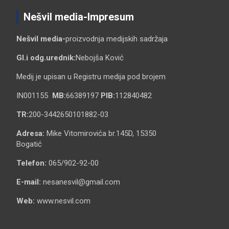
Nešvil media-Impresum
Nešvil media-
proizvodnja medijskih sadržaja
Gl.i odg.urednik:
Nebojša Ković
Medij je upisan u Registru medija pod brojem
IN001155
MB:
66389197
PIB:
112840482
TR:
200-3442650101882-03
Adresa:
Mike Vitomirovića br.145D, 15350
Bogatić
Telefon:
065/902-92-00
E-mail:
nesanesvil@gmail.com
Web:
www.nesvil.com