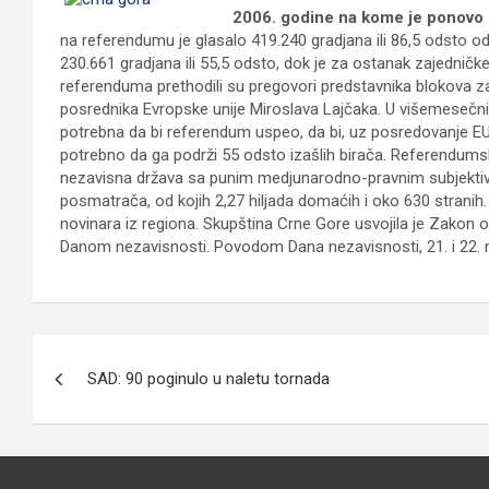
2006. godine na kome je ponovo 
na referendumu je glasalo 419.240 gradjana ili 86,5 odsto o
230.661 gradjana ili 55,5 odsto, dok je za ostanak zajedničke
referenduma prethodili su pregovori predstavnika blokova z
posrednika Evropske unije Miroslava Lajčaka. U višemesečnim
potrebna da bi referendum uspeo, da bi, uz posredovanje EU
potrebno da ga podrži 55 odsto izašlih birača. Referendumsko
nezavisna država sa punim medjunarodno-pravnim subjektivi
posmatrača, od kojih 2,27 hiljada domaćih i oko 630 stranih. 
novinara iz regiona. Skupština Crne Gore usvojila je Zakon
Danom nezavisnosti. Povodom Dana nezavisnosti, 21. i 22. m
Кретање
SAD: 90 poginulo u naletu tornada
чланка