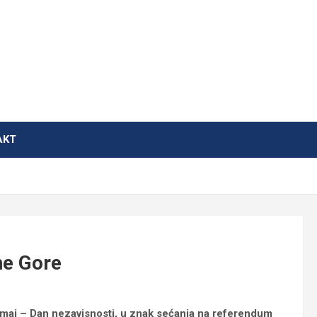
AKT
ne Gore
 maj – Dan nezavisnosti, u znak sećanja na referendum