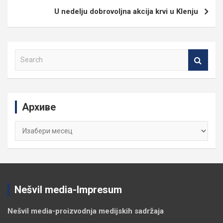
U nedelju dobrovoljna akcija krvi u Klenju
S
e
a
r
c
Архиве
h
Архиве
Nešvil media-Impresum
Nešvil media-
proizvodnja medijskih sadržaja