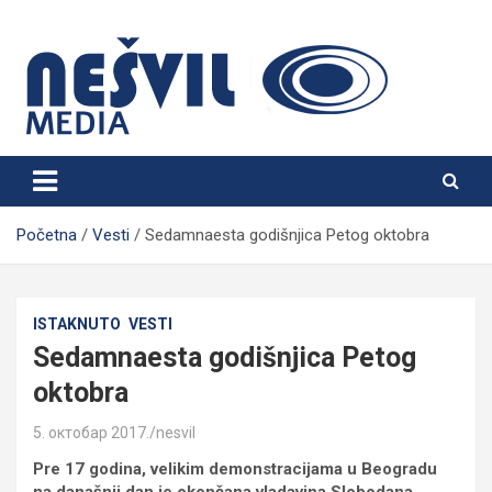
Skip
to
content
Nešvil Media Bogatić
Početna
Vesti
Sedamnaesta godišnjica Petog oktobra
ISTAKNUTO
VESTI
Sedamnaesta godišnjica Petog
oktobra
5. октобар 2017.
nesvil
Pre 17 godina, velikim demonstracijama u Beogradu