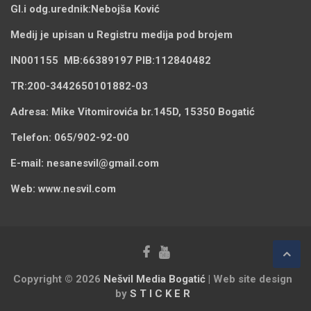
Gl.i odg.urednik:
Nebojša Ković
Medij je upisan u Registru medija pod brojem
IN001155
MB:
66389197
PIB:
112840482
TR:
200-3442650101882-03
Adresa:
Mike Vitomirovića br.145D, 15350 Bogatić
Telefon:
065/902-92-00
E-mail:
nesanesvil@gmail.com
Web:
www.nesvil.com
Copyright © 2026
Nešvil Media Bogatić
| Web site design
by
S T I C K E R