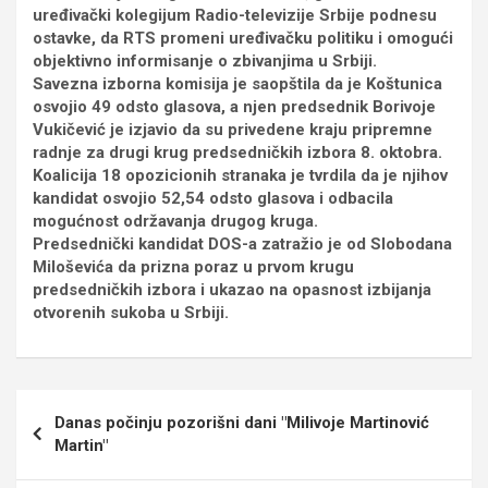
uređivački kolegijum Radio-televizije Srbije podnesu
ostavke, da RTS promeni uređivačku politiku i omogući
objektivno informisanje o zbivanjima u Srbiji.
Savezna izborna komisija je saopštila da je Koštunica
osvojio 49 odsto glasova, a njen predsednik Borivoje
Vukičević je izjavio da su privedene kraju pripremne
radnje za drugi krug predsedničkih izbora 8. oktobra.
Koalicija 18 opozicionih stranaka je tvrdila da je njihov
kandidat osvojio 52,54 odsto glasova i odbacila
mogućnost održavanja drugog kruga.
Predsednički kandidat DOS-a zatražio je od Slobodana
Miloševića da prizna poraz u prvom krugu
predsedničkih izbora i ukazao na opasnost izbijanja
otvorenih sukoba u Srbiji.
Кретање
Danas počinju pozorišni dani "Milivoje Martinović
чланка
Martin"