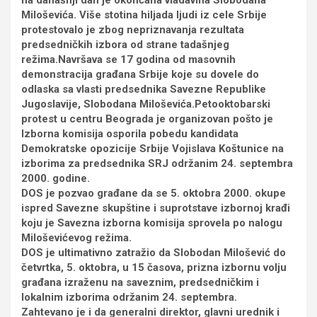
na današnji dan je okončana vladavina Slobodana
Miloševića. Više stotina hiljada ljudi iz cele Srbije
protestovalo je zbog nepriznavanja rezultata
predsedničkih izbora od strane tadašnjeg
režima.Navršava se 17 godina od masovnih
demonstracija građana Srbije koje su dovele do
odlaska sa vlasti predsednika Savezne Republike
Jugoslavije, Slobodana Miloševića.Petooktobarski
protest u centru Beograda je organizovan pošto je
Izborna komisija osporila pobedu kandidata
Demokratske opozicije Srbije Vojislava Koštunice na
izborima za predsednika SRJ održanim 24. septembra
2000. godine.
DOS je pozvao građane da se 5. oktobra 2000. okupe
ispred Savezne skupštine i suprotstave izbornoj krađi
koju je Savezna izborna komisija sprovela po nalogu
Miloševićevog režima.
DOS je ultimativno zatražio da Slobodan Milošević do
četvrtka, 5. oktobra, u 15 časova, prizna izbornu volju
građana izraženu na saveznim, predsedničkim i
lokalnim izborima održanim 24. septembra.
Zahtevano je i da generalni direktor, glavni urednik i