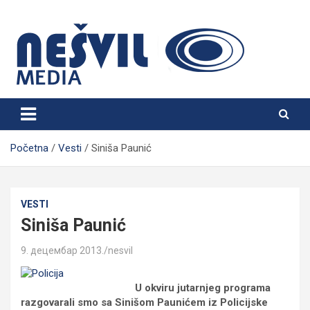
Skip
to
content
Nešvil Media Bogatić
Početna
Vesti
Siniša Paunić
VESTI
Siniša Paunić
9. децембар 2013.
nesvil
U okviru jutarnjeg programa
razgovarali smo sa Sinišom Paunićem iz Policijske