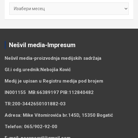
Архиве
Nešvil media-Impresum
Nešvil media-
proizvodnja medijskih sadržaja
Gl.i odg.urednik:
Nebojša Ković
Medij je upisan u Registru medija pod brojem
IN001155
MB:
66389197
PIB:
112840482
TR:
200-3442650101882-03
Adresa:
Mike Vitomirovića br.145D, 15350 Bogatić
Telefon:
065/902-92-00