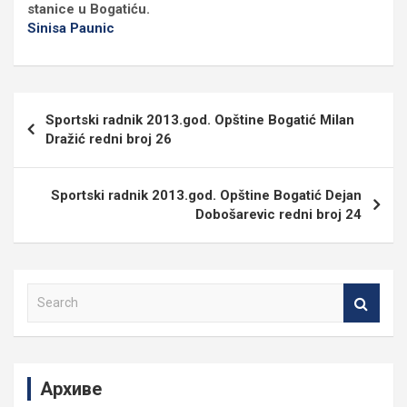
stanice u Bogatiću.
Sinisa Paunic
Кретање
Sportski radnik 2013.god. Opštine Bogatić Milan
чланка
Dražić redni broj 26
Sportski radnik 2013.god. Opštine Bogatić Dejan
Dobošarevic redni broj 24
S
e
a
r
c
Архиве
h