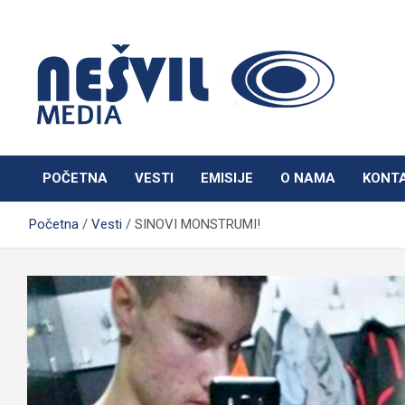
Skip
to
content
Nešvil Media Bogatić
POČETNA
VESTI
EMISIJE
O NAMA
KONT
Početna
Vesti
SINOVI MONSTRUMI!