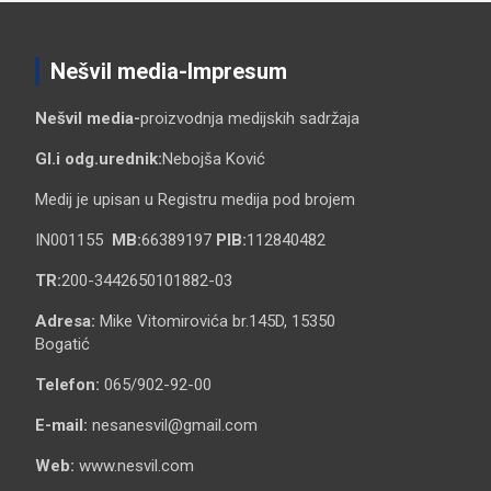
Nešvil media-Impresum
Nešvil media-
proizvodnja medijskih sadržaja
Gl.i odg.urednik:
Nebojša Ković
Medij je upisan u Registru medija pod brojem
IN001155
MB:
66389197
PIB:
112840482
TR:
200-3442650101882-03
Adresa:
Mike Vitomirovića br.145D, 15350
Bogatić
Telefon:
065/902-92-00
E-mail:
nesanesvil@gmail.com
Web:
www.nesvil.com