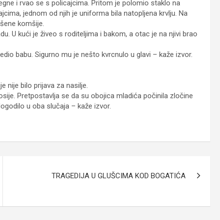
egne i rvao se s policajcima. Pritom je polomio staklo na
cima, jednom od njih je uniforma bila natopljena krvlju. Na
lašene komšije.
 U kući je živeo s roditeljima i bakom, a otac je na njivi brao
dio babu. Sigurno mu je nešto kvrcnulo u glavi – kaže izvor.
nije bilo prijava za nasilje.
 dosije. Pretpostavlja se da su obojica mladića počinila zločine
dogodilo u oba slučaja – kaže izvor.
TRAGEDIJA U GLUŠCIMA KOD BOGATIĆA