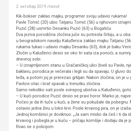
2. октобар 2019.
nesvil
Kik-bokser zaklao majku, programer svoju udavio rukama!
Pavle Tomić (20) ubio Tatjanu Tomić (56) u njihovom iznajm
Puzić (28) usmrtio Desanku Puzić (63) u Bogatiću
Dva jeziva porodična zločina juče su potresla Srbiju, a u oba
u beogradskom naselju Kaluđerica zaklao majku Tatjanu (56),
rukama tukao i udavio majku Desanku (63), dok je baku Veric
Zločin u Kaluđerici desio se oko tri sata iza ponoći, a sumn
dnevnoj sobi.
– U iznajmljenom stanu u Gračaničkoj ulici živeli su Pavle, n
baklavu, porodica je večerala i legli su da spavaju. U gluvo 
leđa, a potom joj je prerezao grkljan. Nakon zločina, on je
Pavlovi otac i brat spavali u trenutku zločina.
Samo nekoliko sati posle svirepog ubistva u Kaluđerici, goto
– U kući porodice Puzić desio se pravi horor. Marko je, najv
Počeo je da ih tuče u kući, a žene su pokušale da pobegnu. M
ostavio jedva živu u lokvi krvi. Posle krvavog pira, on je iza
Jednoj komšinici je doviknuo: „Ja sam mislio da ćeš i ti da
krvavog i pobegla je u kuću – pričaju komšije i dodaju da je p
Rvao se s policijom