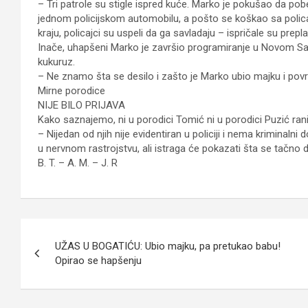
– Tri patrole su stigle ispred kuće. Marko je pokušao da pob
jednom policijskom automobilu, a pošto se koškao sa policaj
kraju, policajci su uspeli da ga savladaju – ispričale su prep
Inače, uhapšeni Marko je završio programiranje u Novom Sadu.
kukuruz.
– Ne znamo šta se desilo i zašto je Marko ubio majku i povre
Mirne porodice
NIJE BILO PRIJAVA
Kako saznajemo, ni u porodici Tomić ni u porodici Puzić ranije 
– Nijedan od njih nije evidentiran u policiji i nema kriminalni
u nervnom rastrojstvu, ali istraga će pokazati šta se tačno 
B. T. – A. M. – J. R
Кретање
UŽAS U BOGATIĆU: Ubio majku, pa pretukao babu!
чланка
Opirao se hapšenju