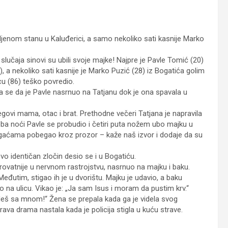
ljenom stanu u Kaluđerici, a samo nekoliko sati kasnije Marko
 slučaja sinovi su ubili svoje majke! Najpre je Pavle Tomić (20)
 a nekoliko sati kasnije je Marko Puzić (28) iz Bogatića golim
u (86) teško povredio.
ja se da je Pavle nasrnuo na Tatjanu dok je ona spavala u
jegovi mama, otac i brat. Prethodne večeri Tatjana je napravila
doba noći Pavle se probudio i četiri puta nožem ubo majku u
 u gaćama pobegao kroz prozor – kaže naš izvor i dodaje da su
vo identičan zločin desio se i u Bogatiću.
erovatnije u nervnom rastrojstvu, nasrnuo na majku i baku.
eđutim, stigao ih je u dvorištu. Majku je udavio, a baku
šao na ulicu. Vikao je: „Ja sam Isus i moram da pustim krv.“
 ideš sa mnom!“ Žena se prepala kada ga je videla svog
rava drama nastala kada je policija stigla u kuću strave.