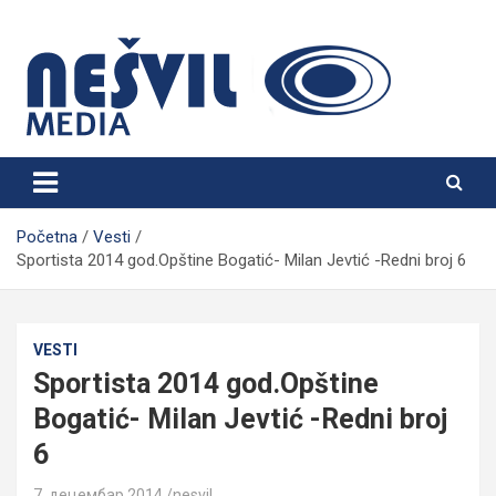
Skip
to
content
Nešvil Media Bogatić
Početna
Vesti
Sportista 2014 god.Opštine Bogatić- Milan Jevtić -Redni broj 6
VESTI
Sportista 2014 god.Opštine
Bogatić- Milan Jevtić -Redni broj
6
7. децембар 2014.
nesvil