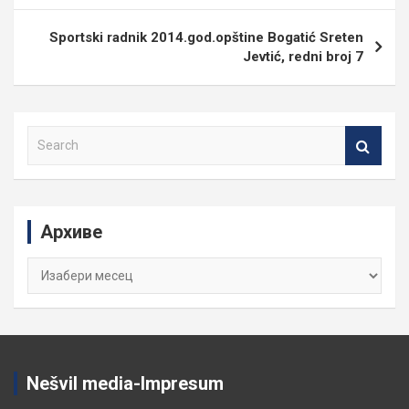
Sportski radnik 2014.god.opštine Bogatić Sreten
Jevtić, redni broj 7
S
e
a
r
c
Архиве
h
Архиве
Nešvil media-Impresum