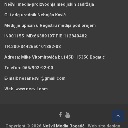
Nešvil media-
proizvodnja medijskih sadržaja
Gl.i odg.urednik:
Nebojša Ković
Medij je upisan u Registru medija pod brojem
IN001155
MB:
66389197
PIB:
112840482
TR:
200-3442650101882-03
Adresa:
Mike Vitomirovića br.145D, 15350 Bogatić
Telefon:
065/902-92-00
E-mail:
nesanesvil@gmail.com
Web:
www.nesvil.com
Copyright © 2026
Nešvil Media Bogatić
| Web site design