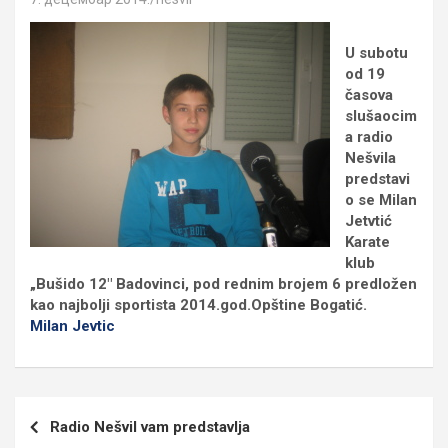
U subotu
od 19
časova
slušaocim
a radio
Nešvila
predstavi
o se Milan
Jetvtić
Karate
klub
„Bušido 12″ Badovinci, pod rednim brojem 6 predložen
kao najbolji sportista 2014.god.Opštine Bogatić.
Milan Jevtic
Кретање
Radio Nešvil vam predstavlja
чланка