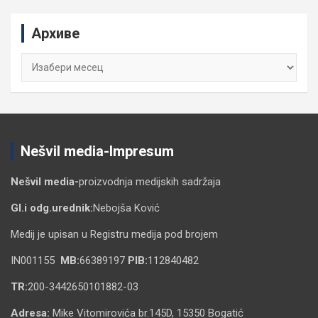
r
c
Архиве
h
Архиве
Nešvil media-Impresum
Nešvil media-
proizvodnja medijskih sadržaja
Gl.i odg.urednik:
Nebojša Ković
Medij je upisan u Registru medija pod brojem
IN001155
MB:
66389197
PIB:
112840482
TR:
200-3442650101882-03
Adresa:
Mike Vitomirovića br.145D, 15350 Bogatić