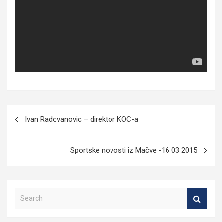
Кретање
Ivan Radovanovic – direktor KOC-a
чланка
Sportske novosti iz Mačve -16 03 2015
S
e
a