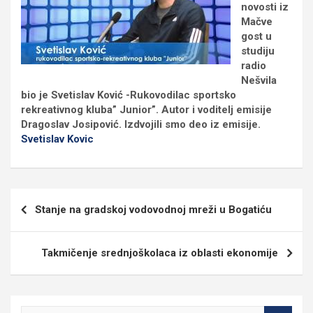
novosti iz
Mačve
gost u
studiju
radio
Nešvila
bio je Svetislav Ković -Rukovodilac sportsko
rekreativnog kluba” Junior”. Autor i voditelj emisije
Dragoslav Josipović. Izdvojili smo deo iz emisije.
Svetislav Kovic
Кретање
Stanje na gradskoj vodovodnoj mreži u Bogatiću
чланка
Takmičenje srednjoškolaca iz oblasti ekonomije