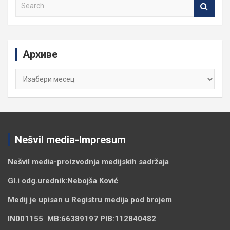
S
e
a
r
c
Архиве
h
Архиве
Nešvil media-Impresum
Nešvil media-
proizvodnja medijskih sadržaja
Gl.i odg.urednik:
Nebojša Ković
Medij je upisan u Registru medija pod brojem
IN001155
MB:
66389197
PIB:
112840482