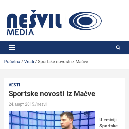
Skip
to
content
Nešvil Media Bogatić
Početna
Vesti
Sportske novosti iz Mačve
VESTI
Sportske novosti iz Mačve
24. март 2015.
nesvil
U emisiji
Sportske