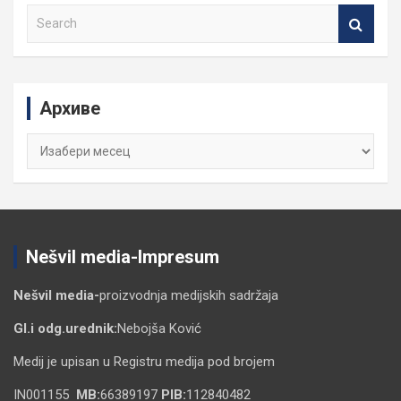
S
e
a
r
c
Архиве
h
Архиве
Nešvil media-Impresum
Nešvil media-
proizvodnja medijskih sadržaja
Gl.i odg.urednik:
Nebojša Ković
Medij je upisan u Registru medija pod brojem
IN001155
MB:
66389197
PIB:
112840482