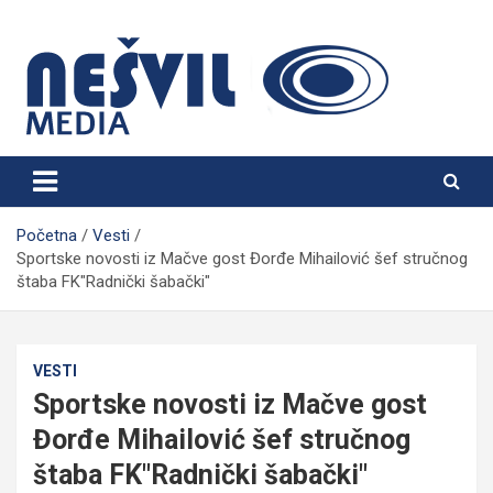
Skip
to
content
Nešvil Media Bogatić
Početna
Vesti
Sportske novosti iz Mačve gost Đorđe Mihailović šef stručnog
štaba FK"Radnički šabački"
VESTI
Sportske novosti iz Mačve gost
Đorđe Mihailović šef stručnog
štaba FK"Radnički šabački"