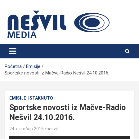
Skip
to
content
Nešvil Media Bogatić
Početna
Emisije
Sportske novosti iz Mačve-Radio Nešvil 24.10.2016.
EMISIJE
ISTAKNUTO
Sportske novosti iz Mačve-Radio
Nešvil 24.10.2016.
24. октобар 2016.
nesvil