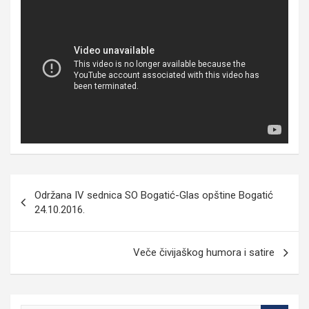
Кретање
Održana IV sednica SO Bogatić-Glas opštine Bogatić
чланка
24.10.2016.
Veče čivijaškog humora i satire