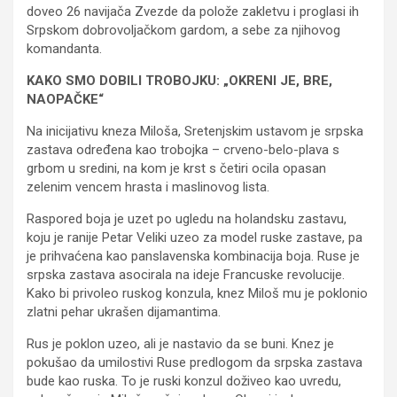
doveo 26 navijača Zvezde da polože zakletvu i proglasi ih
Srpskom dobrovoljačkom gardom, a sebe za njihovog
komandanta.
KAKO SMO DOBILI TROBOJKU: „OKRENI JE, BRE,
NAOPAČKE“
Na inicijativu kneza Miloša, Sretenjskim ustavom je srpska
zastava određena kao trobojka – crveno-belo-plava s
grbom u sredini, na kom je krst s četiri ocila opasan
zelenim vencem hrasta i maslinovog lista.
Raspored boja je uzet po ugledu na holandsku zastavu,
koju je ranije Petar Veliki uzeo za model ruske zastave, pa
je prihvaćena kao panslavenska kombinacija boja. Ruse je
srpska zastava asocirala na ideje Francuske revolucije.
Kako bi privoleo ruskog konzula, knez Miloš mu je poklonio
zlatni pehar ukrašen dijamantima.
Rus je poklon uzeo, ali je nastavio da se buni. Knez je
pokušao da umilostivi Ruse predlogom da srpska zastava
bude kao ruska. To je ruski konzul doživeo kao uvredu,