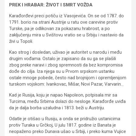
PREK I HRABAR: ŽIVOT I SMRT VOŽDA
Karađorđevi preci potiču iz Vasojevića. On se od 1787. do
1791. borio na strani Austrije u ratu ove carevine protiv
Turske, pa je odlikovan za pokazanu hrabrost, a po
zaključenju mira u Svištovu vratio se u Srbiju i nastavio da
živi u Topoli.
Kao strog i dosledan, uživao je autoritet u narodu i među
drugim vođama. Ostalo je zapisano da su ga se plašili
zbog preke naravi i zbog spremnosti da bez kompromisa
dođe do cilja. Iza njega su u Prvom srpskom ustanku
ostale mnoge pobede, često nad brojnijom i opremljenijom
turskom vojskom: Ivankovac, Mišar, Novi Pazar, Varvarin…
Kad je Rusija, koju je napao Napoleon, potpisala mir sa
Turcima, među Srbima dolazi do nesloge. Karađorđe uviđa
da je dalja borba uzaludna i 1813. beži u Austriju.
Odatle je otišao u Rusiju, a onda se pridružio ustanicima
protiv Turaka u Grčkoj, U julu 1817. godine iz Banata je
neopaženo preko Dunava ušao u Srbiji, i preko kuma Vujice