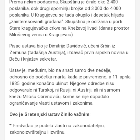
Prema nekim podacima, Skupštinu je činilo oko 2.400
poslanika, dok drugi spominju brojke od 3.000 do 4.000
poslanika. U Kragujevcu se tada okupilo i desetak hiljada
„zainteresovanih građana“. Skupština je održana u porti
Stare kragujevačke crkve na Kneževoj livadi (danas prostor
Miloševog venca u Kragujevcu).
Pisac ustava bio je Dimitrije Davidović, učeni Srbin iz
Zemuna (tadašnja Austrija), izdavač prvih srpskih novina u
Beču i knjažev sekretar.
Ustav je, međutim, bio na snazi samo dve nedelje,
odnosno do početka marta, kada je privremeno, a 11. aprila
1835. godine konačno ukinut. Njegove odredbe nisu
odgovarale ni Turskoj, ni Rusiji, ni Austriji, ali ni samom
knezu Milošu Obrenoviću, kome se nije dopadalo
ograničavanje vlasti ustavom i zakonima.
Ovo je Sretenjski ustav činilo važnim:
* Predviđao je podelu vlasti na zakonodateljnu,
zakonoizvršiteljnu i izvršnu.