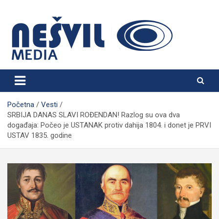
Skip
to
content
Nešvil Media Bogatić
Početna
Vesti
SRBIJA DANAS SLAVI ROĐENDAN! Razlog su ova dva
događaja: Počeo je USTANAK protiv dahija 1804. i donet je PRVI
USTAV 1835. godine