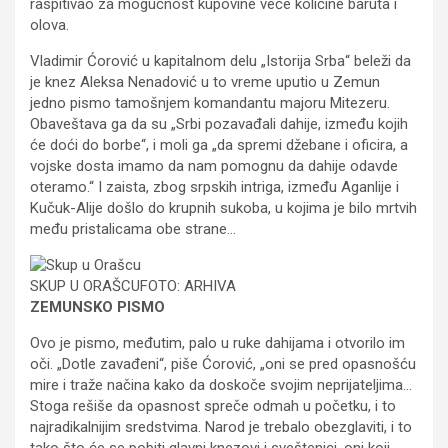
raspitivao za mogućnost kupovine veće količine baruta i
olova.
Vladimir Ćorović u kapitalnom delu „Istorija Srba“ beleži da
je knez Aleksa Nenadović u to vreme uputio u Zemun
jedno pismo tamošnjem komandantu majoru Mitezeru.
Obaveštava ga da su „Srbi pozavađali dahije, između kojih
će doći do borbe“, i moli ga „da spremi džebane i oficira, a
vojske dosta imamo da nam pomognu da dahije odavde
oteramo.“ I zaista, zbog srpskih intriga, između Aganlije i
Kučuk-Alije došlo do krupnih sukoba, u kojima je bilo mrtvih
među pristalicama obe strane…
SKUP U ORAŠCUFOTO: ARHIVA
ZEMUNSKO PISMO
Ovo je pismo, međutim, palo u ruke dahijama i otvorilo im
oči. „Dotle zavađeni“, piše Ćorović, „oni se pred opasnošću
mire i traže načina kako da doskoče svojim neprijateljima…
Stoga rešiše da opasnost spreče odmah u početku, i to
najradikalnijim sredstvima. Narod je trebalo obezglaviti, i to
tako što će se pobiti glavni knezovi i sveštenici, oni koji