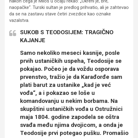
nakon čega je Miloš u očaju rekao: „Okreni je, bre,
naopačke“. Turski sultan je predlog prihvatio, ali je zahtevao
da se na zastavu stave četiri zvezdice kao oznake
vazalstva.
SUKOB S TEODOSIJEM: TRAGIČNO
KAJANJE
Samo nekoliko meseci kasnije, posle
prvih ustaničkih uspeha, Teodosije se
pokajao. Počeo je da voždu osporava
prvenstvo, tražio je da Karađorđe sam
plati barut za ustanike „kad je već
vođa“, a i pokazao se loše u
komandovanju u nekim borbama. Na
skupštini ustaničkih vođa u Ostružnici
maja 1804. godine zapodela se oštra
svađa među njima dvojicom, a onda je
Teodosije prvi potegao pušku. Promašio