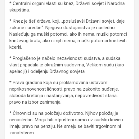
* Centralni organi vlasti su knez, Državni sovjet i Narodna
skupština.
* Knez je šef države, koji, „poslušavši Državni sovjet, daje
zakone i uredbe“. Njegovo dostojanstvo je nasledno.
Nasleđuju ga muški potomci, ako ih nema, muški potomci
kneževog brata, ako ni njih nema, muški potomci kneževih
kćerki.
* Proglašeno je načelo nezavisnosti sudstva, a sudska
vlast pripadala je okružnim sudovima, Velikom sudu (kao
apelaciji) i odeljenju Državnog sovjeta.
* Prava građana koja su proklamovana ustavom:
neprikosnovenost ličnosti, pravo na zakonito suđenje,
sloboda kretanja i nastanjivanja, nepovredivost stana,
pravo na izbor zanimanja.
* Činovnici su na položaju doživotno. Njihov položaj je
nenasledan. Mogu biti otpušteni samo uz sudsku krivicu.
Imaju pravo na penziju. Ne smeju se baviti trgovinom ni
zanatstvom.