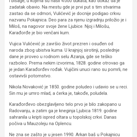
i bisage, u kojima su našli 4.000 dukata, kao dokaz da je
zadatak obavio. Na mestu gde je prvi put s tim stvarima
zastao da se odmori, Vulićević je docnije podigao crkvu
nazvanu Pokajnica. Deo para za njenu izgradnju priložio je i
Miloš, na nagovor svoje žene Ljubice. Njoj i Milošu,
Karađorđe je bio venčani kum.
Vujica Vulićević je završio život prezren i osuđen od
naroda zbog ubistva kuma. U krajnjoj sirotinji, poslednje
dane je proveo u rodnom selu Azanja, gde se teško
razboleo. Prema nekim izvorima, 1828. godine otrovao ga
je jedan Karađorđev rođak. Vujičini unuci rano su pomrli, ne
ostavivši potomstvo.
Nikola Novaković je 1850. godine poludeo i udavio se u reci.
Sin mu je umro mlad, a ćerka je, takođe, poludela.
Karađorđevo obezglavljeno telo prvo je bilo zakopano u
Radovanju, a zatim ga je kneginja Ljubica 1819. godine
sahranila u kripti ispred oltara u topolskoj crkvi. Danas
počiva u Mauzoleju na Oplencu.
Ne zna se zašto je u jesen 1990. Arkan baš u Pokajnicu