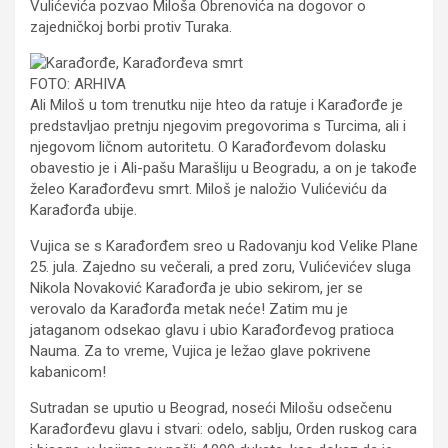
Vulićevića pozvao Miloša Obrenovića na dogovor o
zajedničkoj borbi protiv Turaka.
FOTO: ARHIVA
Ali Miloš u tom trenutku nije hteo da ratuje i Karađorđe je
predstavljao pretnju njegovim pregovorima s Turcima, ali i
njegovom ličnom autoritetu. O Karađorđevom dolasku
obavestio je i Ali-pašu Marašliju u Beogradu, a on je takođe
želeo Karađorđevu smrt. Miloš je naložio Vulićeviću da
Karađorđa ubije.
Vujica se s Karađorđem sreo u Radovanju kod Velike Plane
25. jula. Zajedno su večerali, a pred zoru, Vulićevićev sluga
Nikola Novaković Karađorđa je ubio sekirom, jer se
verovalo da Karađorđa metak neće! Zatim mu je
jataganom odsekao glavu i ubio Karađorđevog pratioca
Nauma. Za to vreme, Vujica je ležao glave pokrivene
kabanicom!
Sutradan se uputio u Beograd, noseći Milošu odsečenu
Karađorđevu glavu i stvari: odelo, sablju, Orden ruskog cara