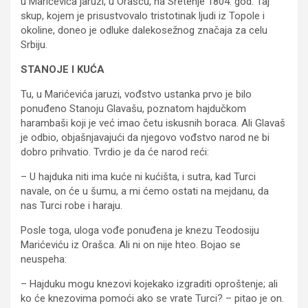
u Marićevića jaruzi, u Orašcu, na Sretenje 1804. god. Taj
skup, kojem je prisustvovalo tristotinak ljudi iz Topole i
okoline, doneo je odluke dalekosežnog značaja za celu
Srbiju.
STANOJE I KUĆA
Tu, u Marićevića jaruzi, vođstvo ustanka prvo je bilo
ponuđeno Stanoju Glavašu, poznatom hajdučkom
harambaši koji je već imao četu iskusnih boraca. Ali Glavaš
je odbio, objašnjavajući da njegovo vođstvo narod ne bi
dobro prihvatio. Tvrdio je da će narod reći:
– U hajduka niti ima kuće ni kućišta, i sutra, kad Turci
navale, on će u šumu, a mi ćemo ostati na mejdanu, da
nas Turci robe i haraju.
Posle toga, uloga vođe ponuđena je knezu Teodosiju
Marićeviću iz Orašca. Ali ni on nije hteo. Bojao se
neuspeha:
– Hajduku mogu knezovi kojekako izgraditi oproštenje; ali
ko će knezovima pomoći ako se vrate Turci? – pitao je on.