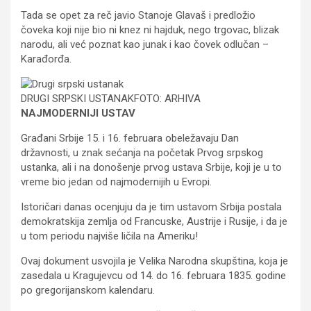
Tada se opet za reč javio Stanoje Glavaš i predložio
čoveka koji nije bio ni knez ni hajduk, nego trgovac, blizak
narodu, ali već poznat kao junak i kao čovek odlučan –
Karađorđa.
DRUGI SRPSKI USTANAKFOTO: ARHIVA
NAJMODERNIJI USTAV
Građani Srbije 15. i 16. februara obeležavaju Dan
državnosti, u znak sećanja na početak Prvog srpskog
ustanka, ali i na donošenje prvog ustava Srbije, koji je u to
vreme bio jedan od najmodernijih u Evropi.
Istoričari danas ocenjuju da je tim ustavom Srbija postala
demokratskija zemlja od Francuske, Austrije i Rusije, i da je
u tom periodu najviše ličila na Ameriku!
Ovaj dokument usvojila je Velika Narodna skupština, koja je
zasedala u Kragujevcu od 14. do 16. februara 1835. godine
po gregorijanskom kalendaru.