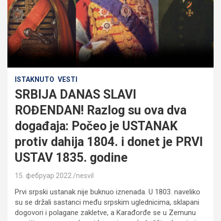
ISTAKNUTO
VESTI
SRBIJA DANAS SLAVI
ROĐENDAN! Razlog su ova dva
događaja: Počeo je USTANAK
protiv dahija 1804. i donet je PRVI
USTAV 1835. godine
15. фебруар 2022.
nesvil
Prvi srpski ustanak nije buknuo iznenada. U 1803. naveliko
su se držali sastanci među srpskim uglednicima, sklapani
dogovori i polagane zakletve, a Karađorđe se u Zemunu