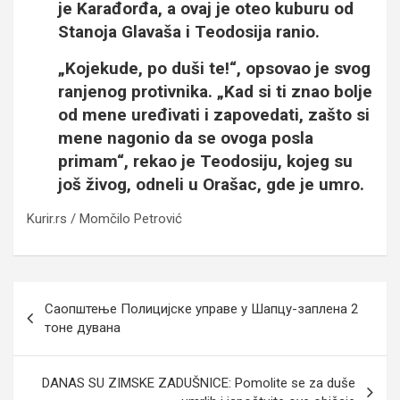
je Karađorđa, a ovaj je oteo kuburu od
Stanoja Glavaša i Teodosija ranio.
„Kojekude, po duši te!“, opsovao je svog
ranjenog protivnika. „Kad si ti znao bolje
od mene uređivati i zapovedati, zašto si
mene nagonio da se ovoga posla
primam“, rekao je Teodosiju, kojeg su
još živog, odneli u Orašac, gde je umro.
Kurir.rs / Momčilo Petrović
Кретање
Саопштење Полицијске управе у Шапцу-заплена 2
чланка
тоне дувана
DANAS SU ZIMSKE ZADUŠNICE: Pomolite se za duše