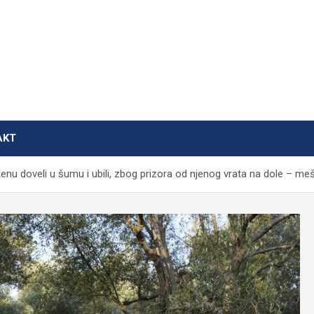
AKT
oveli u šumu i ubili, zbog prizora od njenog vrata na dole – me