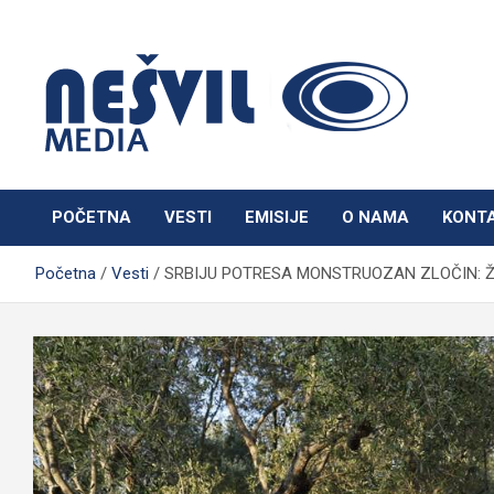
Skip
to
content
Nešvil Media Bogatić
POČETNA
VESTI
EMISIJE
O NAMA
KONT
Početna
Vesti
SRBIJU POTRESA MONSTRUOZAN ZLOČIN: Ženu d