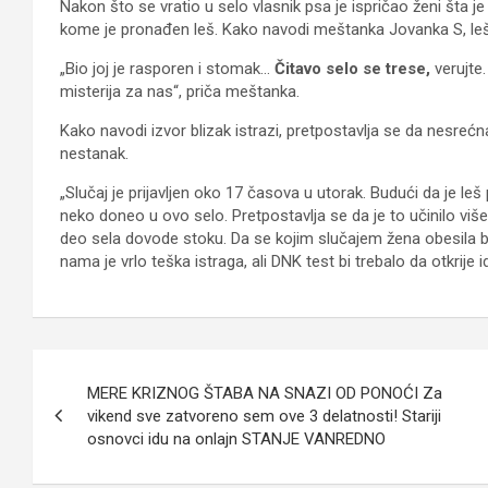
Nakon što se vratio u selo vlasnik psa je ispričao ženi šta 
kome je pronađen leš. Kako navodi meštanka Jovanka S, leš 
„Bio joj je rasporen i stomak…
Čitavo selo se trese,
verujte.
misterija za nas“, priča meštanka.
Kako navodi izvor blizak istrazi, pretpostavlja se da nesrećna 
nestanak.
„Slučaj je prijavljen oko 17 časova u utorak. Budući da je le
neko doneo u ovo selo. Pretpostavlja se da je to učinilo više
deo sela dovode stoku. Da se kojim slučajem žena obesila ba
nama je vrlo teška istraga, ali DNK test bi trebalo da otkrije id
Кретање
MERE KRIZNOG ŠTABA NA SNAZI OD PONOĆI Za
чланка
vikend sve zatvoreno sem ove 3 delatnosti! Stariji
osnovci idu na onlajn STANJE VANREDNO