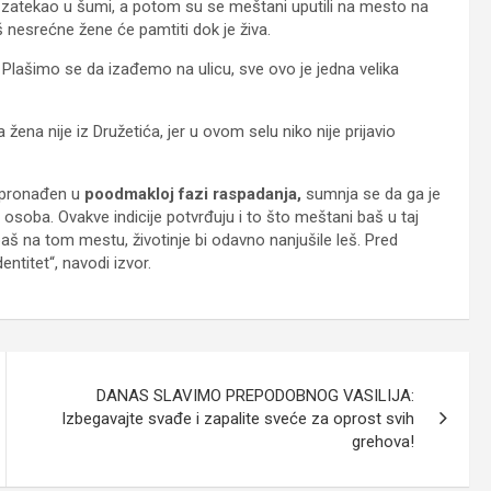
je zatekao u šumi, a potom su se meštani uputili na mesto na
nesrećne žene će pamtiti dok je živa.
 Plašimo se da izađemo na ulicu, sve ovo je jedna velika
žena nije iz Družetića, jer u ovom selu niko nije prijavio
š pronađen u
poodmakloj fazi raspadanja,
sumnja se da ga je
 osoba. Ovakve indicije potvrđuju i to što meštani baš u taj
š na tom mestu, životinje bi odavno nanjušile leš. Pred
entitet“, navodi izvor.
DANAS SLAVIMO PREPODOBNOG VASILIJA:
Izbegavajte svađe i zapalite sveće za oprost svih
grehova!