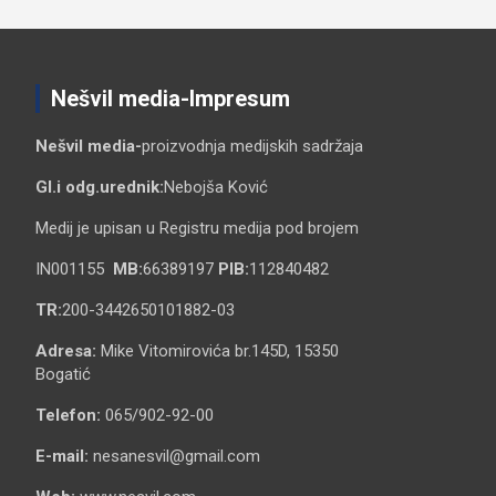
Nešvil media-Impresum
Nešvil media-
proizvodnja medijskih sadržaja
Gl.i odg.urednik:
Nebojša Ković
Medij je upisan u Registru medija pod brojem
IN001155
MB:
66389197
PIB:
112840482
TR:
200-3442650101882-03
Adresa:
Mike Vitomirovića br.145D, 15350
Bogatić
Telefon:
065/902-92-00
E-mail:
nesanesvil@gmail.com