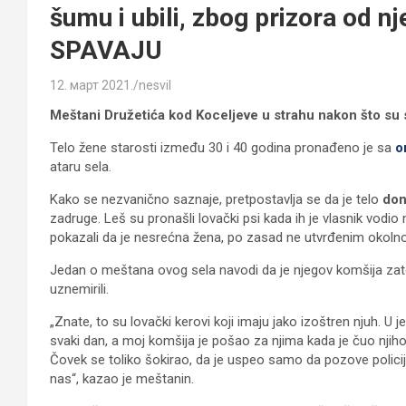
šumu i ubili, zbog prizora od n
SPAVAJU
12. март 2021.
nesvil
Meštani Družetića kod Koceljeve u strahu nakon što su se
Telo žene starosti između 30 i 40 godina pronađeno je sa
o
ataru sela.
Kako se nezvanično saznaje, pretpostavlja se da je telo
don
zadruge. Leš su pronašli lovački psi kada ih je vlasnik vodio n
pokazali da je nesrećna žena, po zasad ne utvrđenim okolno
Jedan o meštana ovog sela navodi da je njegov komšija za
uznemirili.
„Znate, to su lovački kerovi koji imaju jako izoštren njuh. 
svaki dan, a moj komšija je pošao za njima kada je čuo njiho
Čovek se toliko šokirao, da je uspeo samo da pozove policij
nas“, kazao je meštanin.