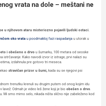
jenog vrata na dole – meštani ne
 u njihovom ataru misteriozno pojavili ljudski ostaci.
mčom oko vrata
u poodmakloj fazi raspadanja
u utorak u
eto i obešeno o drvo
u šumarku, 100 metara od seoske
a istrčavanje. Kako navodi izvor iz istrage, prvi nalazi su
stima, izdahnula pre gotovo tri meseca.
tekao
stravičan prizor u šumi,
kada su se njegovi psi
U jednom trenutku krenuli su drugim putem od onog kojim idu
v lavež. Odmah je video leš žene koji je bio
obešen o drvo
.
u. Mi smo mirno selo, nikada ništa slično nije zabeleženo kod