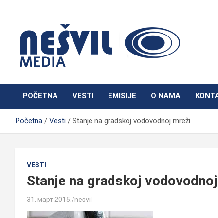
Skip
to
content
Nešvil Media Bogatić
POČETNA
VESTI
EMISIJE
O NAMA
KONT
Početna
Vesti
Stanje na gradskoj vodovodnoj mreži
VESTI
Stanje na gradskoj vodovodnoj
31. март 2015.
nesvil