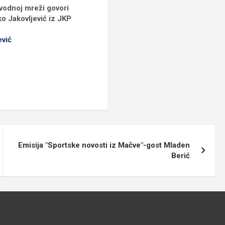
vodnoj mreži govori
o Jakovljević iz JKP
ević
Emisija "Sportske novosti iz Mačve"-gost Mladen
Berić