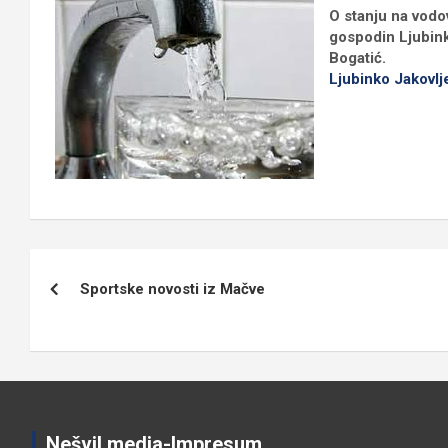
O stanju na vodo
gospodin Ljubink
Bogatić.
Ljubinko Jakovlj
Кретање
Sportske novosti iz Mačve
чланка
Nešvil media-Impresum