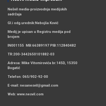
Nešvil media-
proizvodnja medijskih
sadržaja
Gl.i odg.urednik:
Nebojša Ković
Medij je upisan u Registru medija pod
brojem
IN001155
MB:
66389197
PIB:
112840482
TR:
200-3442650101882-03
Adresa:
Mike Vitomirovića br.145D, 15350
Bogatić
Telefon:
065/902-92-00
E-mail:
nesanesvil@gmail.com
Web:
www.nesvil.com