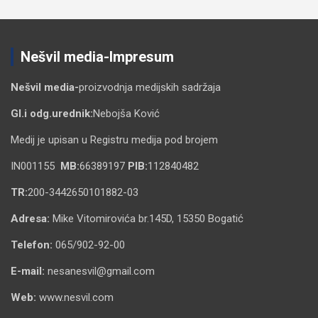
Nešvil media-Impresum
Nešvil media-
proizvodnja medijskih sadržaja
Gl.i odg.urednik:
Nebojša Ković
Medij je upisan u Registru medija pod brojem
IN001155
MB:
66389197
PIB:
112840482
TR:
200-3442650101882-03
Adresa:
Mike Vitomirovića br.145D, 15350 Bogatić
Telefon:
065/902-92-00
E-mail:
nesanesvil@gmail.com
Web:
www.nesvil.com