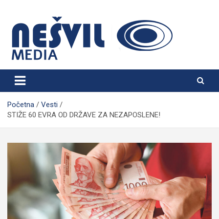
Skip
to
content
Nešvil Media Bogatić
Početna
Vesti
STIŽE 60 EVRA OD DRŽAVE ZA NEZAPOSLENE!