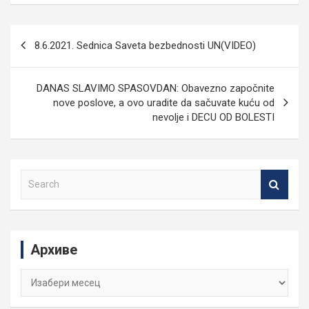
Кретање
8.6.2021. Sednica Saveta bezbednosti UN(VIDEO)
чланка
DANAS SLAVIMO SPASOVDAN: Obavezno započnite
nove poslove, a ovo uradite da sačuvate kuću od
nevolje i DECU OD BOLESTI
S
e
a
r
c
Архиве
h
Архиве