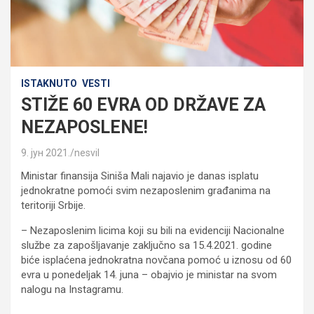
ISTAKNUTO
VESTI
STIŽE 60 EVRA OD DRŽAVE ZA
NEZAPOSLENE!
9. јун 2021.
nesvil
Ministar finansija Siniša Mali najavio je danas isplatu
jednokratne pomoći svim nezaposlenim građanima na
teritoriji Srbije.
– Nezaposlenim licima koji su bili na evidenciji Nacionalne
službe za zapošljavanje zaključno sa 15.4.2021. godine
biće isplaćena jednokratna novčana pomoć u iznosu od 60
evra u ponedeljak 14. juna – obajvio je ministar na svom
nalogu na Instagramu.