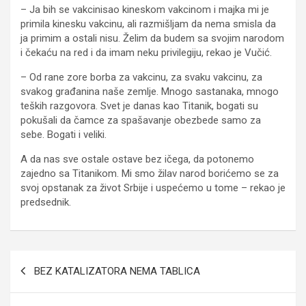
– Ja bih se vakcinisao kineskom vakcinom i majka mi je
primila kinesku vakcinu, ali razmišljam da nema smisla da
ja primim a ostali nisu. Želim da budem sa svojim narodom
i čekaću na red i da imam neku privilegiju, rekao je Vučić.
– Od rane zore borba za vakcinu, za svaku vakcinu, za
svakog građanina naše zemlje. Mnogo sastanaka, mnogo
teških razgovora. Svet je danas kao Titanik, bogati su
pokušali da čamce za spašavanje obezbede samo za
sebe. Bogati i veliki.
A da nas sve ostale ostave bez ičega, da potonemo
zajedno sa Titanikom. Mi smo žilav narod borićemo se za
svoj opstanak za život Srbije i uspećemo u tome – rekao je
predsednik.
Кретање
BEZ KATALIZATORA NEMA TABLICA
чланка