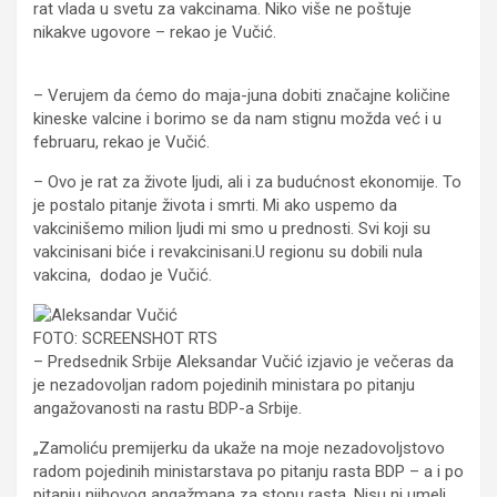
rat vlada u svetu za vakcinama. Niko više ne poštuje
nikakve ugovore – rekao je Vučić.
– Verujem da ćemo do maja-juna dobiti značajne količine
kineske valcine i borimo se da nam stignu možda već i u
februaru, rekao je Vučić.
– Ovo je rat za živote ljudi, ali i za budućnost ekonomije. To
je postalo pitanje života i smrti. Mi ako uspemo da
vakcinišemo milion ljudi mi smo u prednosti. Svi koji su
vakcinisani biće i revakcinisani.U regionu su dobili nula
vakcina, dodao je Vučić.
FOTO: SCREENSHOT RTS
– Predsednik Srbije Aleksandar Vučić izjavio je večeras da
je nezadovoljan radom pojedinih ministara po pitanju
angažovanosti na rastu BDP-a Srbije.
„Zamoliću premijerku da ukaže na moje nezadovoljstovo
radom pojedinih ministarstava po pitanju rasta BDP – a i po
pitanju njihovog angažmana za stopu rasta. Nisu ni umeli