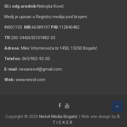
Gl.i odg.urednik:
Nebojša Ković
Medij je upisan u Registru medija pod brojem
IN001155
MB:
66389197
PIB:
112840482
TR:
200-3442650101882-03
Adresa:
Mike Vitomirovića br.145D, 15350 Bogatić
Telefon:
065/902-92-00
E-mail:
nesanesvil@gmail.com
Web:
www.nesvil.com
Copyright © 2026
Nešvil Media Bogatić
| Web site design by
S
T I C K E R