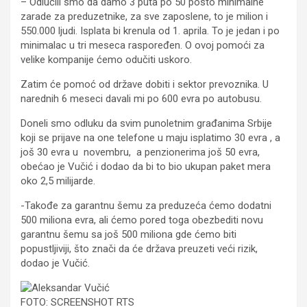
– Odlučili smo da damo 3 puta po 50 posto minimalne
zarade za preduzetnike, za sve zaposlene, to je milion i
550.000 ljudi. Isplata bi krenula od 1. aprila. To je jedan i po
minimalac u tri meseca raspoređen. O ovoj pomoći za
velike kompanije ćemo odučiti uskoro.
Zatim će pomoć od države dobiti i sektor prevoznika. U
narednih 6 meseci davali mi po 600 evra po autobusu.
Doneli smo odluku da svim punoletnim građanima Srbije
koji se prijave na one telefone u maju isplatimo 30 evra , a
još 30 evra u novembru, a penzionerima još 50 evra,
obećao je Vučić i dodao da bi to bio ukupan paket mera
oko 2,5 milijarde.
-Takođe za garantnu šemu za preduzeća ćemo dodatni
500 miliona evra, ali ćemo pored toga obezbediti novu
garantnu šemu sa još 500 miliona gde ćemo biti
popustljiviji, što znači da će država preuzeti veći rizik,
dodao je Vučić.
FOTO: SCREENSHOT RTS