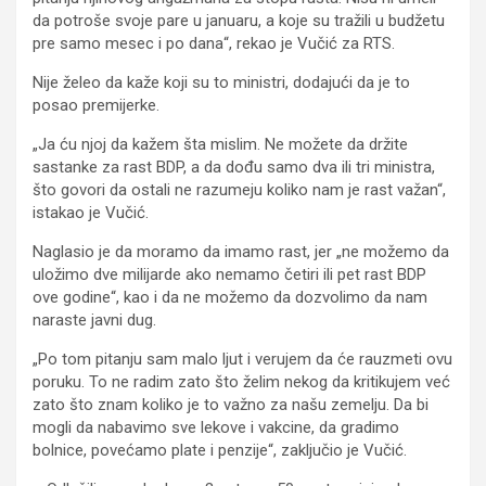
da potroše svoje pare u januaru, a koje su tražili u budžetu
pre samo mesec i po dana“, rekao je Vučić za RTS.
Nije želeo da kaže koji su to ministri, dodajući da je to
posao premijerke.
„Ja ću njoj da kažem šta mislim. Ne možete da držite
sastanke za rast BDP, a da dođu samo dva ili tri ministra,
što govori da ostali ne razumeju koliko nam je rast važan“,
istakao je Vučić.
Naglasio je da moramo da imamo rast, jer „ne možemo da
uložimo dve milijarde ako nemamo četiri ili pet rast BDP
ove godine“, kao i da ne možemo da dozvolimo da nam
naraste javni dug.
„Po tom pitanju sam malo ljut i verujem da će rauzmeti ovu
poruku. To ne radim zato što želim nekog da kritikujem već
zato što znam koliko je to važno za našu zemelju. Da bi
mogli da nabavimo sve lekove i vakcine, da gradimo
bolnice, povećamo plate i penzije“, zaključio je Vučić.