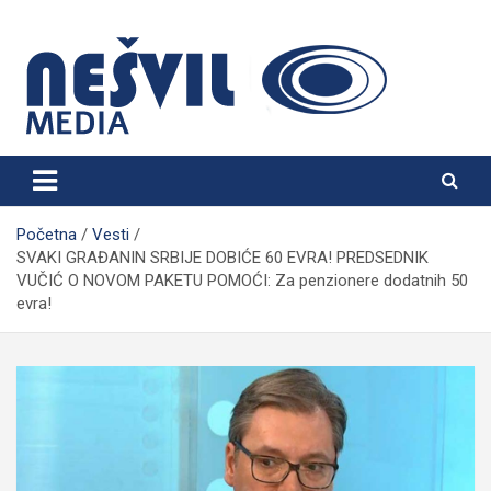
Skip
to
content
Nešvil Media Bogatić
Početna
Vesti
SVAKI GRAĐANIN SRBIJE DOBIĆE 60 EVRA! PREDSEDNIK
VUČIĆ O NOVOM PAKETU POMOĆI: Za penzionere dodatnih 50
evra!