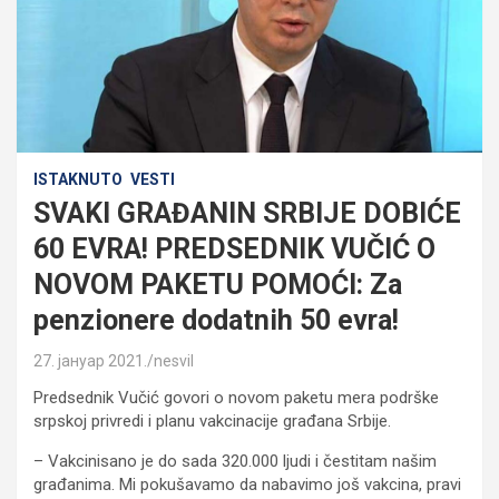
ISTAKNUTO
VESTI
SVAKI GRAĐANIN SRBIJE DOBIĆE
60 EVRA! PREDSEDNIK VUČIĆ O
NOVOM PAKETU POMOĆI: Za
penzionere dodatnih 50 evra!
27. јануар 2021.
nesvil
Predsednik Vučić govori o novom paketu mera podrške
srpskoj privredi i planu vakcinacije građana Srbije.
– Vakcinisano je do sada 320.000 ljudi i čestitam našim
građanima. Mi pokušavamo da nabavimo još vakcina, pravi