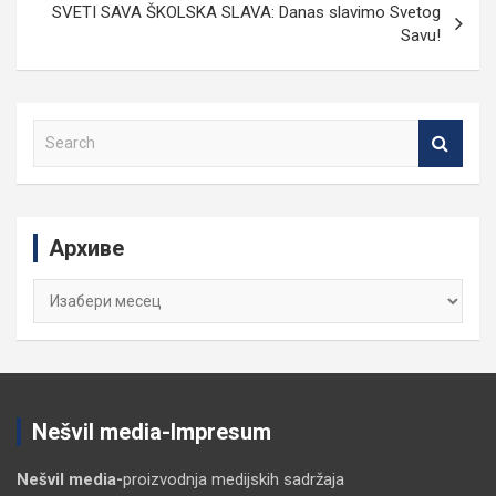
SVETI SAVA ŠKOLSKA SLAVA: Danas slavimo Svetog
Savu!
S
e
a
r
c
Архиве
h
Архиве
Nešvil media-Impresum
Nešvil media-
proizvodnja medijskih sadržaja