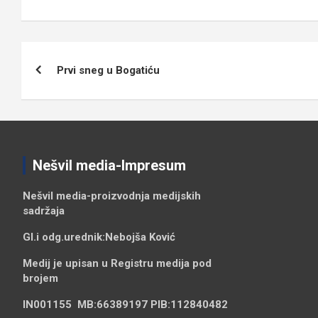
Кретање
Prvi sneg u Bogatiću
чланка
Nešvil media-Impresum
Nešvil media-
proizvodnja medijskih
sadržaja
Gl.i odg.urednik:
Nebojša Ković
Medij je upisan u Registru medija pod
brojem
IN001155
MB:
66389197
PIB:
112840482