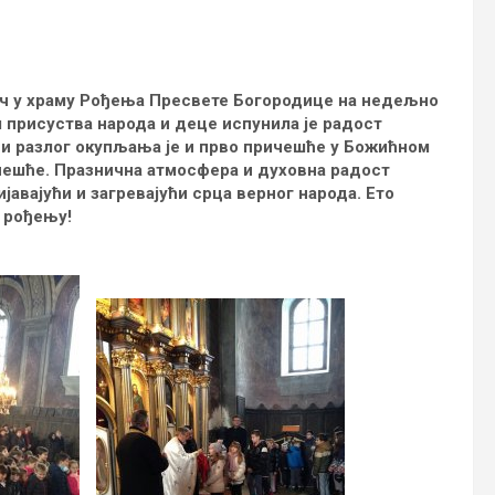
8ч у храму Рођења Пресвете Богородице на недељно
м присуства народа и деце испунила је радост
и разлог окупљања је и прво причешће у Божићном
учешће. Празнична атмосфера и духовна радост
авајући и загревајући срца верног народа. Ето
 рођењу!