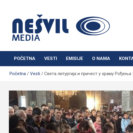
Skip
to
content
Nešvil Media Bogatić
POČETNA
VESTI
EMISIJE
O NAMA
KONT
Početna
Vesti
Света литургија и причест у храму Рођења