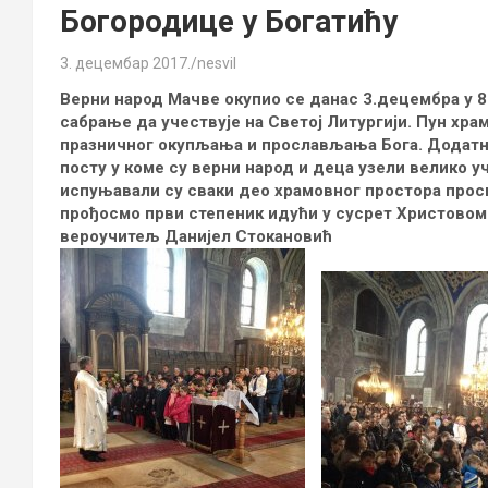
Богородице у Богатићу
3. децембар 2017.
nesvil
Верни народ Мачве окупио се данас 3.децембра у 
сабрање да учествује на Светој Литургији. Пун хра
празничног окупљања и прослављања Бога. Додатн
посту у коме су верни народ и деца узели велико 
испуњавали су сваки део храмовног простора просиј
прођосмо први степеник идући у сусрет Христовом
вероучитељ Данијел Стокановић