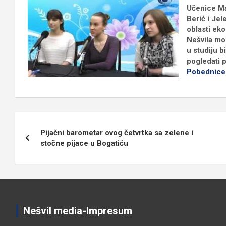
Učenice Ma
Berić i Je
oblasti ek
Nešvila mog
u studiju 
pogledati 
Pobednice 
Кретање
Pijačni barometar ovog četvrtka sa zelene i
чланка
stočne pijace u Bogatiću
Nešvil media-Impresum