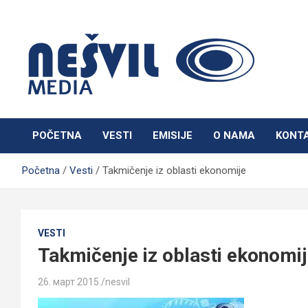
Skip
to
content
Nešvil Media Bogatić
POČETNA
VESTI
EMISIJE
O NAMA
KONT
Početna
Vesti
Takmičenje iz oblasti ekonomije
VESTI
Takmičenje iz oblasti ekonomi
26. март 2015.
nesvil