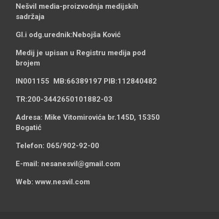
Nešvil media-
proizvodnja medijskih
sadržaja
Gl.i odg.urednik:
Nebojša Ković
Medij je upisan u Registru medija pod
brojem
IN001155
MB:
66389197
PIB:
112840482
TR:
200-3442650101882-03
Adresa:
Mike Vitomirovića br.145D, 15350
Bogatić
Telefon:
065/902-92-00
E-mail:
nesanesvil@gmail.com
Web:
www.nesvil.com