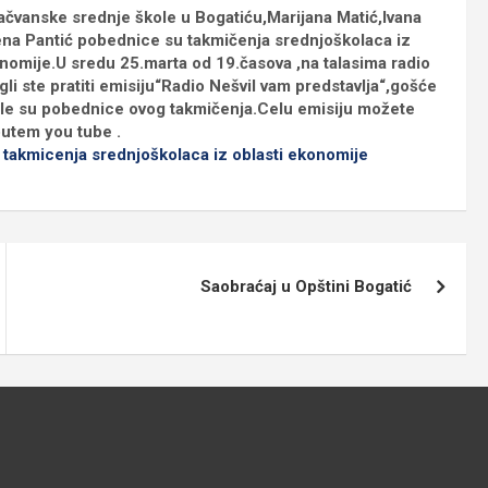
čvanske srednje škole u Bogatiću,Marijana Matić,Ivana
lena Pantić pobednice su takmičenja srednjoškolaca iz
onomije.U sredu 25.marta od 19.časova ,na talasima radio
li ste pratiti emisiju“Radio Nešvil vam predstavlja“,gošće
bile su pobednice ovog takmičenja.Celu emisiju možete
putem you tube .
takmicenja srednjoškolaca iz oblasti ekonomije
Saobraćaj u Opštini Bogatić