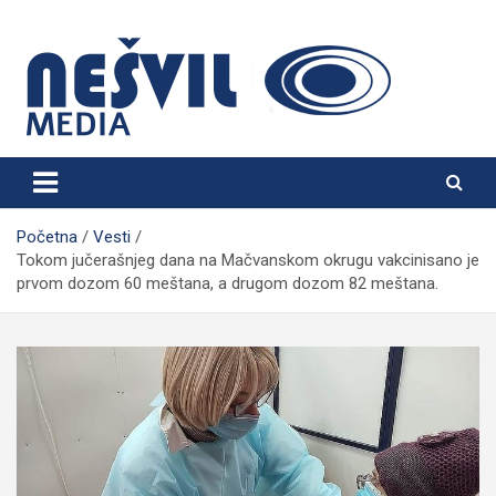
Skip
to
content
Nešvil Media Bogatić
Početna
Vesti
Tokom jučerašnjeg dana na Mačvanskom okrugu vakcinisano je
prvom dozom 60 meštana, a drugom dozom 82 meštana.