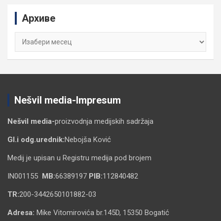
c
Архиве
h
Архиве
Nešvil media-Impresum
Nešvil media-
proizvodnja medijskih sadržaja
Gl.i odg.urednik:
Nebojša Ković
Medij je upisan u Registru medija pod brojem
IN001155
MB:
66389197
PIB:
112840482
TR:
200-3442650101882-03
Adresa:
Mike Vitomirovića br.145D, 15350 Bogatić