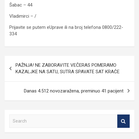
Šabac – 44
Vladimirci – /
Prijavite se putem eUprave ili na broj telefona 0800/222-
334
Кретање
PAŽNJA! NE ZABORAVITE VEČERAS POMERAMO
чланка
KAZALJKE NA SATU, SUTRA SPAVATE SAT KRAĆE
Danas 4.512 novozaražena, preminuo 41 pacijent
S
e
a
r