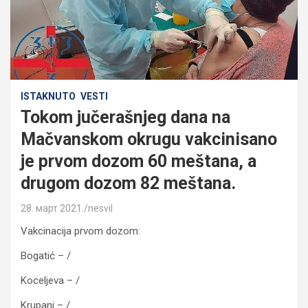
ISTAKNUTO
VESTI
Tokom jučerašnjeg dana na
Mačvanskom okrugu vakcinisano
je prvom dozom 60 meštana, a
drugom dozom 82 meštana.
28. март 2021.
nesvil
Vakcinacija prvom dozom:
Bogatić – /
Koceljeva – /
Krupanj – /