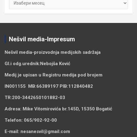
Nešvil media-Impresum
Nešvil media-
proizvodnja medijskih sadržaja
Gl.i odg.urednik:
Nebojša Ković
Medij je upisan u Registru medija pod brojem
IN001155
MB:
66389197
PIB:
112840482
TR:
200-3442650101882-03
Adresa:
Mike Vitomirovića br.145D, 15350 Bogatić
Telefon:
065/902-92-00
E-mail:
nesanesvil@gmail.com