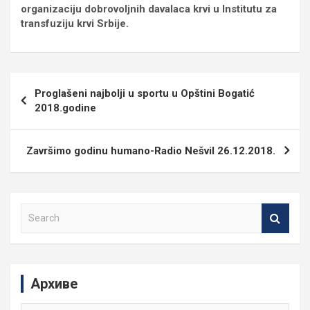
organizaciju dobrovoljnih davalaca krvi u Institutu za
transfuziju krvi Srbije.
Кретање
Proglašeni najbolji u sportu u Opštini Bogatić
чланка
2018.godine
Završimo godinu humano-Radio Nešvil 26.12.2018.
S
e
a
r
c
Архиве
h
Архиве