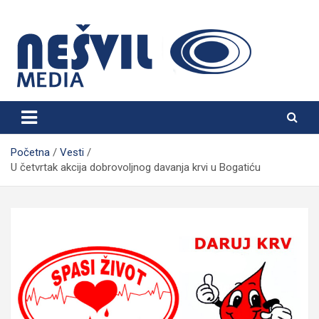
Skip
to
content
Nešvil Media Bogatić
Početna
Vesti
U četvrtak akcija dobrovoljnog davanja krvi u Bogatiću