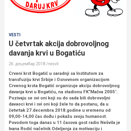
VESTI
U četvrtak akcija dobrovoljnog
davanja krvi u Bogatiću
26. децембар 2018.
nesvil
Crveni krst Bogatić u saradnji sa Institutom za
transfuziju krvi Srbije i Osnovnom organizacijom
Crvenog krsta Bogatić organizuje akciju dobrovoljnog
davanja krvi u Bogatiću, na stadionu FK“Mačva 2005″.
Pozivaju se svi oni koji su do sada bili dobrovoljni
davaoci krvi i svi oni koji žele to da postanu, da u
četvrtak 27.decembra 2018.godine u vremenu od
09,00-14,00 čas dođu i pokažu svoju humanost.
Povodom toga danas u 11 časova gost radio Nešvila je
Ivana Rodić načelnik Odeljenja za motivaciju i