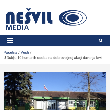
Skip
to
content
Nešvil Media Bogatić
Početna
Vesti
U Dublju 10 humanih osoba na dobrovoljnoj akciji davanja krvi