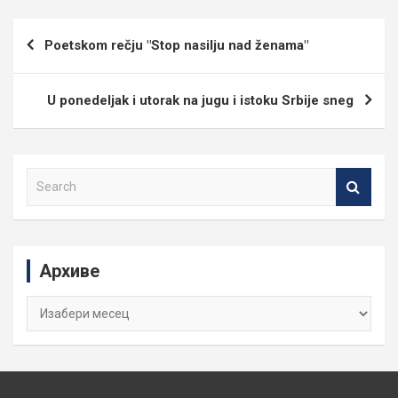
Кретање
Poetskom rečju "Stop nasilju nad ženama"
чланка
U ponedeljak i utorak na jugu i istoku Srbije sneg
S
e
a
r
c
Архиве
h
Архиве