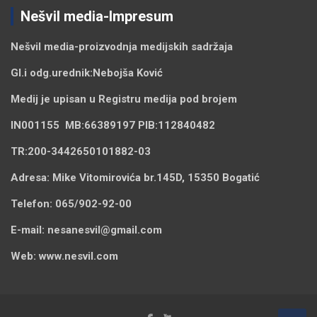
Nešvil media-Impresum
Nešvil media-
proizvodnja medijskih sadržaja
Gl.i odg.urednik:
Nebojša Ković
Medij je upisan u Registru medija pod brojem
IN001155
MB:
66389197
PIB:
112840482
TR:
200-3442650101882-03
Adresa:
Mike Vitomirovića br.145D, 15350 Bogatić
Telefon:
065/902-92-00
E-mail:
nesanesvil@gmail.com
Web:
www.nesvil.com