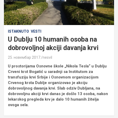
ISTAKNUTO
VESTI
U Dublju 10 humanih osoba na
dobrovoljnoj akciji davanja krvi
25. новембар 2017.
nesvil
U prostorijama Osnovne škole „Nikola Tesla“ u Dublju
Crveni krst Bogatić u saradnji sa Institutom za
transfuziju krvi Srbije i Osnovnom organizacijom
Crvenog krsta Dublje organizovao je akciju
dobrovoljnog davanja krvi. Slab odziv Dubljana, na
dobrovoljnu akciji krvi danas je došlo 13 osoba, nakon
lekarskog pregleda krv je dalo 10 humanih žitelja
ovoga sela.