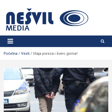
Skip
to
content
Nešvil Media Bogatić
Početna
Vesti
Utaja poreza i šverc goriva!