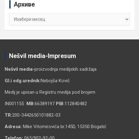
Архиве
h
Архиве
Nešvil media-Impresum
Nešvil media-
proizvodnja medijskih sadržaja
Gl.i odg.urednik:
Nebojša Ković
Medij je upisan u Registru medija pod brojem
IN001155
MB:
66389197
PIB:
112840482
TR:
200-3442650101882-03
Adresa:
Mike Vitomirovića br.145D, 15350 Bogatić
Telefon:
065/902-92-00