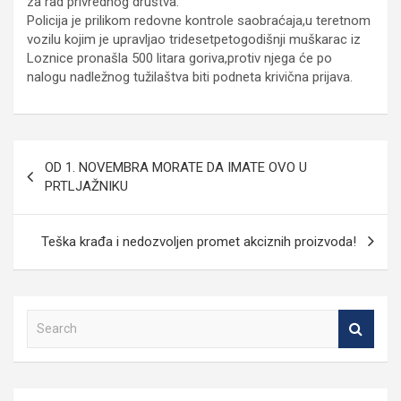
za rad privrednog društva.
Policija je prilikom redovne kontrole saobraćaja,u teretnom
vozilu kojim je upravljao tridesetpetogodišnji muškarac iz
Loznice pronašla 500 litara goriva,protiv njega će po
nalogu nadležnog tužilaštva biti podneta krivična prijava.
Кретање
OD 1. NOVEMBRA MORATE DA IMATE OVO U
чланка
PRTLJAŽNIKU
Teška krađa i nedozvoljen promet akciznih proizvoda!
S
e
a
r
c