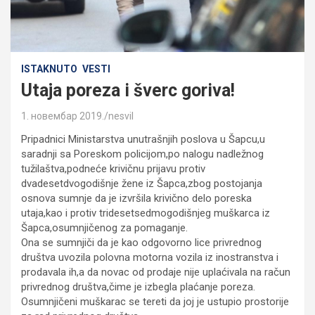
ISTAKNUTO
VESTI
Utaja poreza i šverc goriva!
1. новембар 2019.
nesvil
Pripadnici Ministarstva unutrašnjih poslova u Šapcu,u
saradnji sa Poreskom policijom,po nalogu nadležnog
tužilaštva,podneće krivičnu prijavu protiv
dvadesetdvogodišnje žene iz Šapca,zbog postojanja
osnova sumnje da je izvršila krivično delo poreska
utaja,kao i protiv tridesetsedmogodišnjeg muškarca iz
Šapca,osumnjičenog za pomaganje.
Ona se sumnjiči da je kao odgovorno lice privrednog
društva uvozila polovna motorna vozila iz inostranstva i
prodavala ih,a da novac od prodaje nije uplaćivala na račun
privrednog društva,čime je izbegla plaćanje poreza.
Osumnjičeni muškarac se tereti da joj je ustupio prostorije