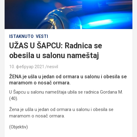
ISTAKNUTO
VESTI
UŽAS U ŠAPCU: Radnica se
obesila u salonu nameštaj
10. фебруар 2021.
nesvil
ŽENA je ušla u jedan od ormara u salonu i obesila se
maramom o nosač ormara.
U Šapcu u salonu nameštaja ubila se radnica Gordana M.
(40).
Žena je ušla u jedan od ormara u salonu i obesila se
maramom o nosač ormara.
(Objektiv)