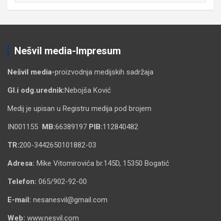
Nešvil media-Impresum
Nešvil media-
proizvodnja medijskih sadržaja
Gl.i odg.urednik:
Nebojša Ković
Medij je upisan u Registru medija pod brojem
IN001155
MB:
66389197
PIB:
112840482
TR:
200-3442650101882-03
Adresa:
Mike Vitomirovića br.145D, 15350 Bogatić
Telefon:
065/902-92-00
E-mail:
nesanesvil@gmail.com
Web:
www.nesvil.com