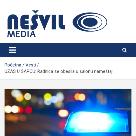
Skip
to
content
Nešvil Media Bogatić
Početna
Vesti
UŽAS U ŠAPCU: Radnica se obesila u salonu nameštaj