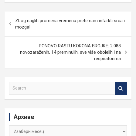
Кретање
Zbog naglih promena vremena prete nam infarkti srca i
чланка
mozga!
PONOVO RASTU KORONA BROJKE: 2.088
novozaraženih, 14 preminulih, sve više obolelih i na
respiratorima
S
e
a
r
c
Архиве
h
Архиве