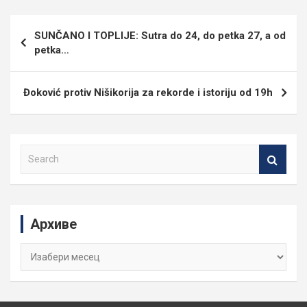
Кретање
SUNČANO I TOPLIJE: Sutra do 24, do petka 27, a od
чланка
petka…
Đoković protiv Nišikorija za rekorde i istoriju od 19h
S
e
a
r
c
Архиве
h
Архиве