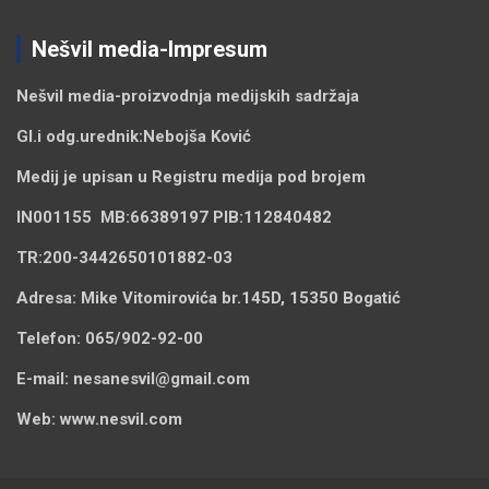
Nešvil media-Impresum
Nešvil media-
proizvodnja medijskih sadržaja
Gl.i odg.urednik:
Nebojša Ković
Medij je upisan u Registru medija pod brojem
IN001155
MB:
66389197
PIB:
112840482
TR:
200-3442650101882-03
Adresa:
Mike Vitomirovića br.145D, 15350 Bogatić
Telefon:
065/902-92-00
E-mail:
nesanesvil@gmail.com
Web:
www.nesvil.com