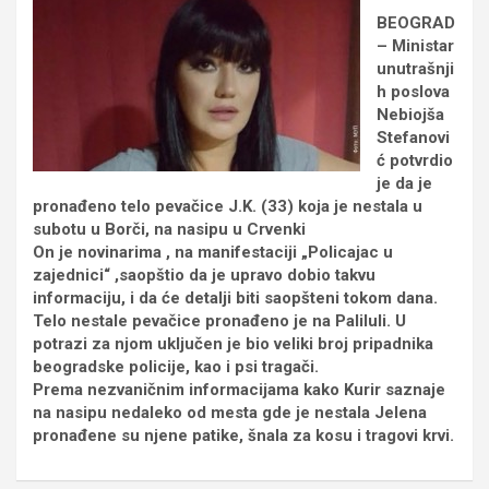
BEOGRAD
– Ministar
unutrašnji
h poslova
Nebiojša
Stefanovi
ć potvrdio
je da je
pronađeno telo pevačice J.K. (33) koja je nestala u
subotu u Borči, na nasipu u Crvenki
On je novinarima , na manifestaciji „Policajac u
zajednici“ ,saopštio da je upravo dobio takvu
informaciju, i da će detalji biti saopšteni tokom dana.
Telo nestale pevačice pronađeno je na Paliluli. U
potrazi za njom uključen je bio veliki broj pripadnika
beogradske policije, kao i psi tragači.
Prema nezvaničnim informacijama kako Kurir saznaje
na nasipu nedaleko od mesta gde je nestala Jelena
pronađene su njene patike, šnala za kosu i tragovi krvi.