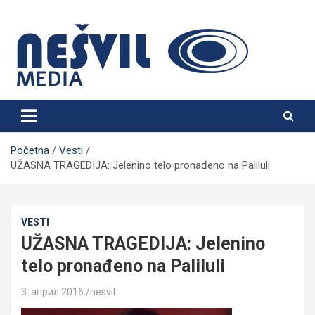
Skip
to
content
Nešvil Media Bogatić
Početna
Vesti
UŽASNA TRAGEDIJA: Jelenino telo pronađeno na Paliluli
VESTI
UŽASNA TRAGEDIJA: Jelenino
telo pronađeno na Paliluli
3. април 2016.
nesvil