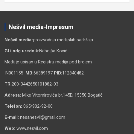
Nešvil media-Impresum
Nešvil media-
proizvodnja medijskih sadržaja
Gl.i odg.urednik:
Nebojša Ković
Medij je upisan u Registru medija pod brojem
IN001155
MB:
66389197
PIB:
112840482
TR:
200-3442650101882-03
Adresa:
Mike Vitomirovića br.145D, 15350 Bogatić
Telefon:
065/902-92-00
E-mail:
nesanesvil@gmail.com
Web:
www.nesvil.com