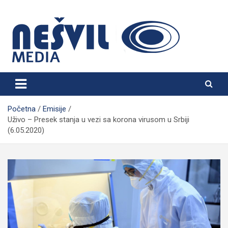
Skip
to
content
Nešvil Media Bogatić
Početna
Emisije
Uživo – Presek stanja u vezi sa korona virusom u Srbiji
(6.05.2020)