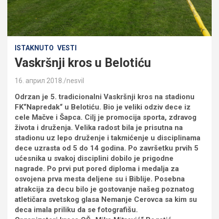
ISTAKNUTO
VESTI
Vaskršnji kros u Belotiću
16. април 2018.
nesvil
Odrzan je 5. tradicionalni Vaskršnji kros na stadionu
FK“Napredak“ u Belotiću. Bio je veliki odziv dece iz
cele Mačve i Šapca. Cilj je promocija sporta, zdravog
života i druženja. Velika radost bila je prisutna na
stadionu uz lepo druženje i takmićenje u disciplinama
dece uzrasta od 5 do 14 godina. Po završetku prvih 5
ućesnika u svakoj disciplini dobilo je prigodne
nagrade. Po prvi put pored diploma i medalja za
osvojena prva mesta deljene su i Biblije. Posebna
atrakcija za decu bilo je gostovanje našeg poznatog
atletičara svetskog glasa Nemanje Cerovca sa kim su
deca imala priliku da se fotografišu.