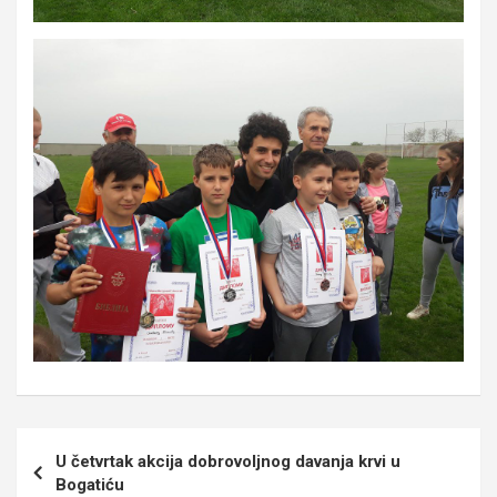
Кретање
U četvrtak akcija dobrovoljnog davanja krvi u
чланка
Bogatiću