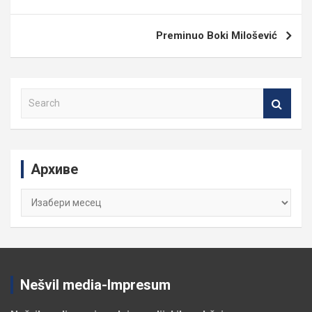
Preminuo Boki Milošević
S
e
a
r
c
Архиве
h
Архиве
Nešvil media-Impresum