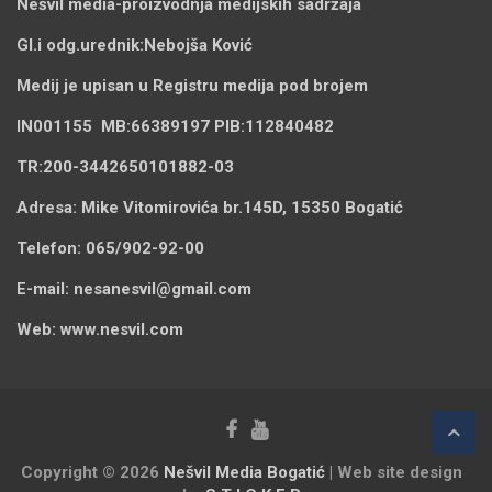
Nešvil media-
proizvodnja medijskih sadržaja
Gl.i odg.urednik:
Nebojša Ković
Medij je upisan u Registru medija pod brojem
IN001155
MB:
66389197
PIB:
112840482
TR:
200-3442650101882-03
Adresa:
Mike Vitomirovića br.145D, 15350 Bogatić
Telefon:
065/902-92-00
E-mail:
nesanesvil@gmail.com
Web:
www.nesvil.com
Copyright © 2026
Nešvil Media Bogatić
| Web site design