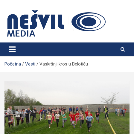
Skip
to
content
Nešvil Media Bogatić
Početna
Vesti
Vaskršnji kros u Belotiću