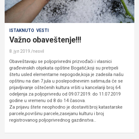
ISTAKNUTO
VESTI
Važno obaveštenje!!!
8. јул 2019.
nesvil
Obaveštavaju se poljoprivredni prizvođači i vlasnici
građevinskih objekata opštine Bogatić,koji su pretrpeli
štetu usled elementarne nepogode,koja je zadesila našu
opštinu na dan 7.jula u poslepodnevnim satima,da će se
prijavljivanje oštećenih kultura vršiti u kancelariji broj 64.
odeljenja za poljoprivredu od 09.07.2019. do 11.07.2019
godine u vremenu od 8 do 14 časova.
Za prijavu štete neophodno je dostaviti:broj katastarske
parcele,površinu parcele,zasejanu kulturu i broj
registrovanog poljoprivrednog gazdinstva…