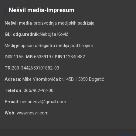
Nešvil media-Impresum
Nešvil media-
proizvodnja medijskih sadržaja
Gl.i odg.urednik:
Nebojša Ković
Medij je upisan u Registru medija pod brojem
IN001155
MB:
66389197
PIB:
112840482
TR:
200-3442650101882-03
Adresa:
Mike Vitomirovića br.145D, 15350 Bogatić
Telefon:
065/902-92-00
E-mail:
nesanesvil@gmail.com
Web:
www.nesvil.com