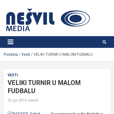
Skip
to
content
Nešvil Media Bogatić
Početna
Vesti
VELIKI TURNIR U MALOM FUDBALU
VESTI
VELIKI TURNIR U MALOM
FUDBALU
25. јун 2014.
nesvil