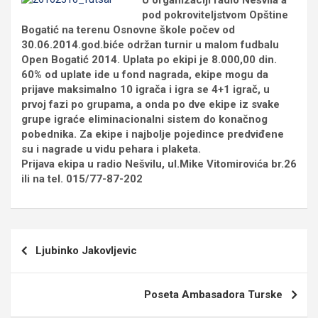
U organizaciji radio Nešvila a
pod pokroviteljstvom Opštine
Bogatić na terenu Osnovne škole počev od
30.06.2014.god.biće održan turnir u malom fudbalu
Open Bogatić 2014. Uplata po ekipi je 8.000,00 din.
60% od uplate ide u fond nagrada, ekipe mogu da
prijave maksimalno 10 igrača i igra se 4+1 igrač, u
prvoj fazi po grupama, a onda po dve ekipe iz svake
grupe igraće eliminacionalni sistem do konačnog
pobednika. Za ekipe i najbolje pojedince predviđene
su i nagrade u vidu pehara i plaketa.
Prijava ekipa u radio Nešvilu, ul.Mike Vitomirovića br.26
ili na tel. 015/77-87-202
Кретање
Ljubinko Jakovljevic
чланка
Poseta Ambasadora Turske