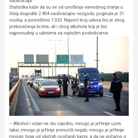
saobraćaja.
Statistika kaže da su se od uvođenja vanrednog stanja u
Srbiji dogodile 2.404 saobraćajne nezgode, poginula je 31
osoba, a povređeno 1.032. Najveći broj udesa bio je zbog
prekoračenja brzine, ali i zbog alkohola koji je bio
najpresudniji u udesima sa najtežim posledicama.
– Alkohol i volan ne idu zajedno, mnogo je jeftinije uzeti
taksi, mnogo je jeftnije prenoćiti negde, mnogo je jeftinije
mnogo toga od običnih novčanih kazni, a da ne pričamo o