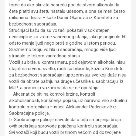
tome da ako skrivite nesreću pod dejstvom alkohola da
ćete platiti svu štetu nastalu udesom, a ona se meri često
milionima dinara – kaže Damir Okanović iz Komiteta za
bezbednost saobraćaja.
Stručnjaci kažu da su vozači pokazali visok stepen
nediscipline za vreme vanrednog stanja, iako je poginulo 50
odsto manje ljudi nego prošle godine u istom periodu.
Srazmerno broju vozila u saobraćaju, mnogo više ljudi
stradalo je tokom vanrednog stanja.
Vozili su brže, u kontrasmeru, pod dejstvom alkohola, nisu
stajali na crveno svetlo, rušili su bilborde, kažu u Komitetu
za bezbednost saobraćaja i upozoravaju sve koji duže nisu
vozili da obrate pažnju na druge učesnike u saobraćaju. Iz
MUP-a poručuju vozačima da se ne opuštaju.
– Akcenat će biti na kontroli brzine, kontroli
alkoholisanosti, korišćenja pojasa, uz naravno vrlo aktuelnu
kontrolu motocikala – ističe Aleksandar Radenković iz
Saobraćajne policije.
Iz Saobraćajne policije navode da u cilju smanjenja broja
ovih prekršaja sprovode pojačanu kontrolu saobraćaja.
Svi vozači koji budu vozili brzinom većom od dozvoljene