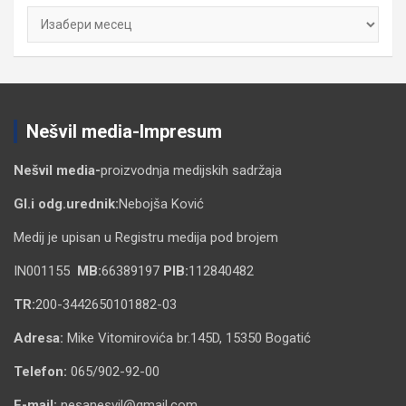
Архиве
Nešvil media-Impresum
Nešvil media-
proizvodnja medijskih sadržaja
Gl.i odg.urednik:
Nebojša Ković
Medij je upisan u Registru medija pod brojem
IN001155
MB:
66389197
PIB:
112840482
TR:
200-3442650101882-03
Adresa:
Mike Vitomirovića br.145D, 15350 Bogatić
Telefon:
065/902-92-00
E-mail:
nesanesvil@gmail.com