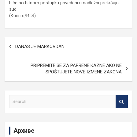
biće po hitnom postupku privedeni u nadležni prekršajni
sud.
(Kurir.rs/RTS)
Кретање
DANAS JE MARKOVDAN
чланка
PRIPREMITE SE ZA PAPRENE KAZNE AKO NE
ISPOŠTUJETE NOVE IZMENE ZAKONA
S
e
a
r
c
Архиве
h