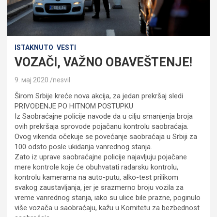
ISTAKNUTO
VESTI
VOZAČI, VAŽNO OBAVEŠTENJE!
9. мај 2020.
nesvil
Širom Srbije kreće nova akcija, za jedan prekršaj sledi
PRIVOĐENJE PO HITNOM POSTUPKU
Iz Saobraćajne policije navode da u cilju smanjenja broja
ovih prekršaja sprovode pojačanu kontrolu saobraćaja.
Ovog vikenda očekuje se povećanje saobraćaja u Srbiji za
100 odsto posle ukidanja vanrednog stanja.
Zato iz uprave saobraćajne policije najavljuju pojačane
mere kontrole koje će obuhvatati radarsku kontrolu,
kontrolu kamerama na auto-putu, alko-test prilikom
svakog zaustavljanja, jer je srazmerno broju vozila za
vreme vanrednog stanja, iako su ulice bile prazne, poginulo
više vozača u saobraćaju, kažu u Komitetu za bezbednost