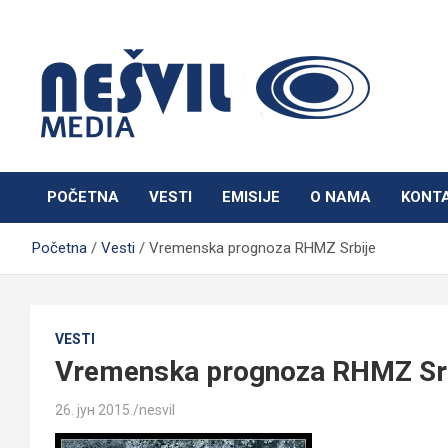
Skip
to
content
Nešvil Media Bogatić
POČETNA
VESTI
EMISIJE
O NAMA
KONT
Početna
Vesti
Vremenska prognoza RHMZ Srbije
VESTI
Vremenska prognoza RHMZ Sr
26. јун 2015.
nesvil