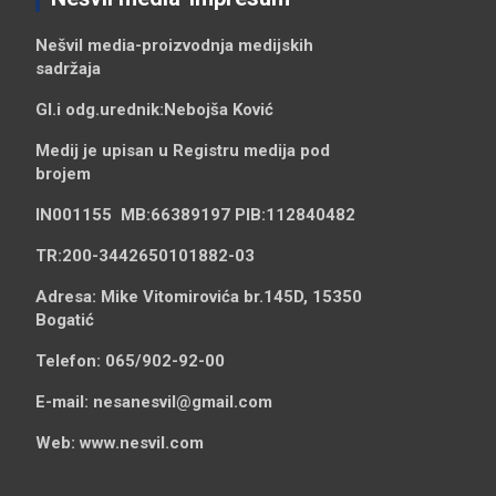
Nešvil media-
proizvodnja medijskih
sadržaja
Gl.i odg.urednik:
Nebojša Ković
Medij je upisan u Registru medija pod
brojem
IN001155
MB:
66389197
PIB:
112840482
TR:
200-3442650101882-03
Adresa:
Mike Vitomirovića br.145D, 15350
Bogatić
Telefon:
065/902-92-00
E-mail:
nesanesvil@gmail.com
Web:
www.nesvil.com