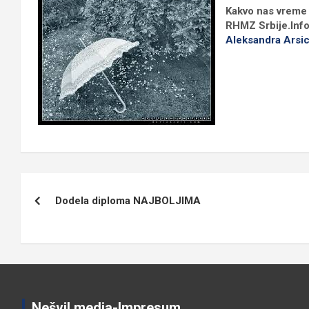
Kakvo nas vreme 
RHMZ Srbije.Info
Aleksandra Arsi
Кретање
Dodela diploma NAJBOLJIMA
чланка
Nešvil media-Impresum