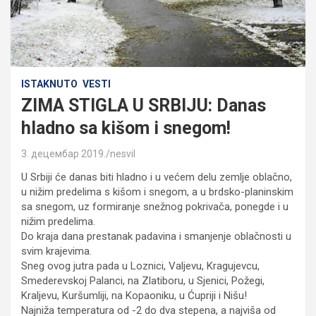
ISTAKNUTO
VESTI
ZIMA STIGLA U SRBIJU: Danas
hladno sa kišom i snegom!
3. децембар 2019.
nesvil
U Srbiji će danas biti hladno i u većem delu zemlje oblačno,
u nižim predelima s kišom i snegom, a u brdsko-planinskim
sa snegom, uz formiranje snežnog pokrivača, ponegde i u
nižim predelima.
Do kraja dana prestanak padavina i smanjenje oblačnosti u
svim krajevima.
Sneg ovog jutra pada u Loznici, Valjevu, Kragujevcu,
Smederevskoj Palanci, na Zlatiboru, u Sjenici, Požegi,
Kraljevu, Kuršumliji, na Kopaoniku, u Ćupriji i Nišu!
Najniža temperatura od -2 do dva stepena, a najviša od