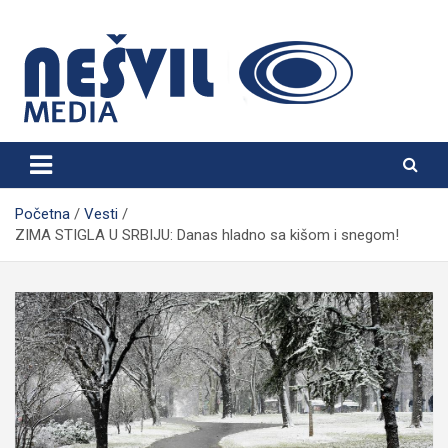
Skip
to
content
Nešvil Media Bogatić
Početna
Vesti
ZIMA STIGLA U SRBIJU: Danas hladno sa kišom i snegom!