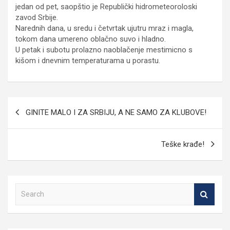
jedan od pet, saopštio je Republički hidrometeoroloski
zavod Srbije.
Narednih dana, u sredu i četvrtak ujutru mraz i magla,
tokom dana umereno oblačno suvo i hladno.
U petak i subotu prolazno naoblačenje mestimicno s
kišom i dnevnim temperaturama u porastu.
Кретање
GINITE MALO I ZA SRBIJU, A NE SAMO ZA KLUBOVE!
чланка
Teške krađe!
S
e
a
r