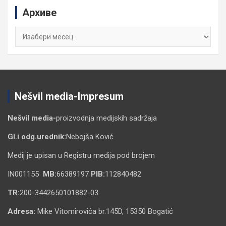
c
Архиве
h
Архиве
Nešvil media-Impresum
Nešvil media-
proizvodnja medijskih sadržaja
Gl.i odg.urednik:
Nebojša Ković
Medij je upisan u Registru medija pod brojem
IN001155
MB:
66389197
PIB:
112840482
TR:
200-3442650101882-03
Adresa:
Mike Vitomirovića br.145D, 15350 Bogatić