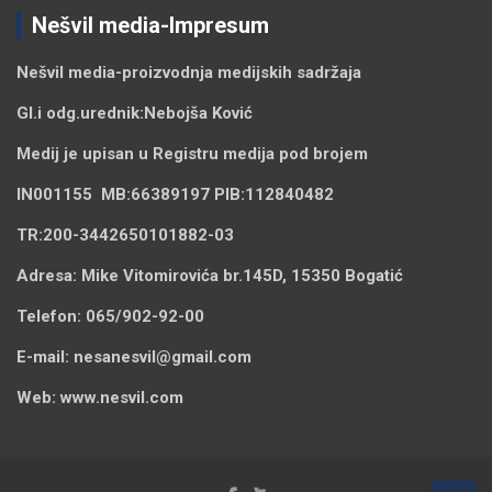
Nešvil media-Impresum
Nešvil media-
proizvodnja medijskih sadržaja
Gl.i odg.urednik:
Nebojša Ković
Medij je upisan u Registru medija pod brojem
IN001155
MB:
66389197
PIB:
112840482
TR:
200-3442650101882-03
Adresa:
Mike Vitomirovića br.145D, 15350 Bogatić
Telefon:
065/902-92-00
E-mail:
nesanesvil@gmail.com
Web:
www.nesvil.com