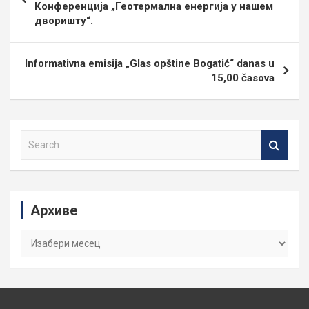
Конференција „Геотермална енергија у нашем
дворишту“.
Informativna emisija „Glas opštine Bogatić“ danas u
15,00 časova
S
e
a
r
c
Архиве
h
Архиве