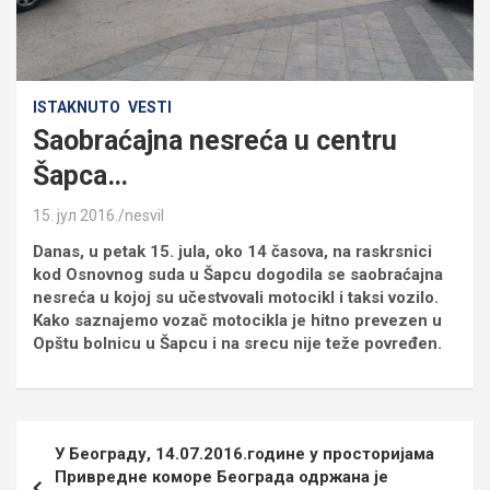
ISTAKNUTO
VESTI
Saobraćajna nesreća u centru
Šapca…
15. јул 2016.
nesvil
Danas, u petak 15. jula, oko 14 časova, na raskrsnici
kod Osnovnog suda u Šapcu dogodila se saobraćajna
nesreća u kojoj su učestvovali motocikl i taksi vozilo.
Kako saznajemo vozač motocikla je hitno prevezen u
Opštu bolnicu u Šapcu i na srecu nije teže povređen.
Кретање
У Београду, 14.07.2016.године у просторијама
чланка
Привредне коморе Београда одржана је