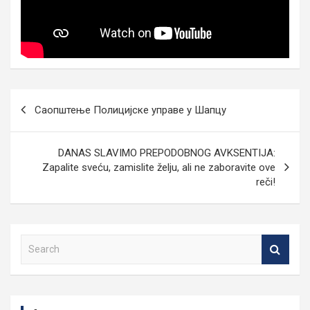
Кретање
Саопштење Полицијскe управe у Шапцу
чланка
DANAS SLAVIMO PREPODOBNOG AVKSENTIJA:
Zapalite sveću, zamislite želju, ali ne zaboravite ove
reči!
S
e
a
r
c