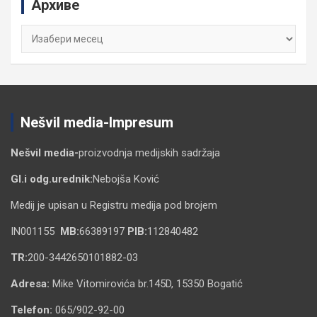
Архиве
h
Архиве
Nešvil media-Impresum
Nešvil media-
proizvodnja medijskih sadržaja
Gl.i odg.urednik:
Nebojša Ković
Medij je upisan u Registru medija pod brojem
IN001155
MB:
66389197
PIB:
112840482
TR:
200-3442650101882-03
Adresa:
Mike Vitomirovića br.145D, 15350 Bogatić
Telefon:
065/902-92-00