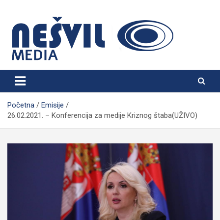
Skip
to
content
Nešvil Media Bogatić
Početna
Emisije
26.02.2021. – Konferencija za medije Kriznog štaba(UŽIVO)