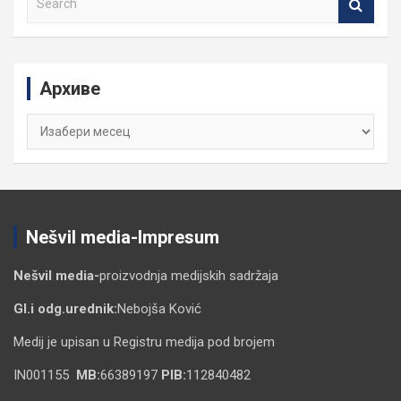
e
a
r
c
Архиве
h
Архиве
Nešvil media-Impresum
Nešvil media-
proizvodnja medijskih sadržaja
Gl.i odg.urednik:
Nebojša Ković
Medij je upisan u Registru medija pod brojem
IN001155
MB:
66389197
PIB:
112840482