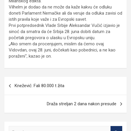
Milanskog edikta.
Vilhelm je dodao da ne može da kaže kakvu će odluku
doneti Parlament Nemačke ali da veruje da odluka zavisi od
istih pravila koje važe i za Evropski savet.
Prvi potpredsednik Vlade Srbije Aleksandar Vučić izjavio je
sinoć da smatra da će Srbija 28. juna dobiti datum za
početak pregovora o ulasku u Evropsku uniju.
„Ako smem da procenjujem, mislim da ćemo ovaj
Vidovdan, ovaj 28. juni, dočekati kao pobednici, a ne kao
poraženi“, kazao je on.
Кретање
Knežević: Fali 80.000 t žita
чланка
Draža streljan 2 dana nakon presude
S