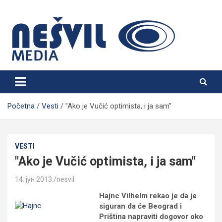
Skip
to
content
Nešvil Media Bogatić
Početna
Vesti
"Ako je Vučić optimista, i ja sam"
VESTI
"Ako je Vučić optimista, i ja sam"
14. јун 2013.
nesvil
Hajnc Vilhelm rekao je da je
siguran da će Beograd i
Priština napraviti dogovor oko