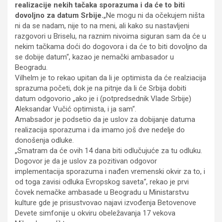
realizacije nekih tačaka sporazuma i da će to biti
dovoljno za datum Srbije.
„Ne mogu ni da očekujem ništa
ni da se nadam, nije to na meni, ali kako su nastavljeni
razgovori u Briselu, na raznim nivoima siguran sam da će u
nekim tačkama doći do dogovora i da će to biti dovoljno da
se dobije datum“, kazao je nemački ambasador u
Beogradu.
Vilhelm je to rekao upitan da li je optimista da će realziacija
sprazuma početi, dok je na pitnje da li će Srbija dobiti
datum odgovorio „ako je i (potpredsednik Vlade Srbije)
Aleksandar Vučić optimista, i ja sam“.
Amabsador je podsetio da je uslov za dobijanje datuma
realizacija sporazuma i da imamo još dve nedelje do
donošenja odluke.
„Smatram da će ovih 14 dana biti odlučujuće za tu odluku.
Dogovor je da je uslov za pozitivan odgovor
implementacija sporazuma i nađen vremenski okvir za to, i
od toga zavisi odluka Evropskog saveta“, rekao je prvi
čovek nemačke ambasade u Beogradu u Ministarstvu
kulture gde je prisustvovao najavi izvođenja Betovenove
Devete simfonije u okviru obeležavanja 17 vekova