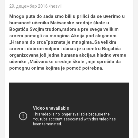
29. децембар 2016.
nesvil
Mnogo puta do sada smo bili u prilici da se uverimo u
humanost učenika Mačvanske srednje škole u
Bogatiću.Svojim trudom,radom a pre svega velikim
srcem pomogli su mnogima.Akcija pod sloganom
„Hranom do srca“poznata je mnogima..Sa velikim
srcem i dobrom voljom i danas je u centru Bogatića
organizovana još jedna humana akcija,a hladno vreme
učenike „Mačvanske srednje škole „nije sprečilo da
pomognu onima kojima je pomoć potrebna.