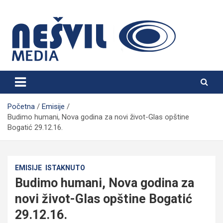
Skip
to
content
Nešvil Media Bogatić
Početna
Emisije
Budimo humani, Nova godina za novi život-Glas opštine
Bogatić 29.12.16.
EMISIJE
ISTAKNUTO
Budimo humani, Nova godina za
novi život-Glas opštine Bogatić
29.12.16.