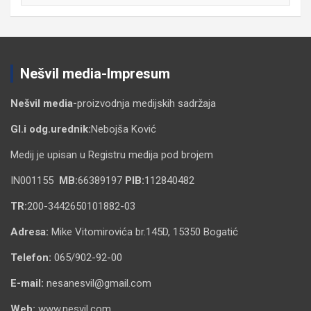
Nešvil media-Impresum
Nešvil media-
proizvodnja medijskih sadržaja
Gl.i odg.urednik:
Nebojša Ković
Medij je upisan u Registru medija pod brojem
IN001155
MB:
66389197
PIB:
112840482
TR:
200-3442650101882-03
Adresa:
Mike Vitomirovića br.145D, 15350 Bogatić
Telefon:
065/902-92-00
E-mail:
nesanesvil@gmail.com
Web:
www.nesvil.com