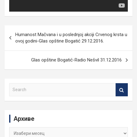
Кретање
Humanost Mačvana i u poslednjoj akciji Crvenog krsta u
чланка
ovoj godini-Glas opštine Bogatić 29.12.2016.
Glas opštine Bogatić-Radio Nešvil 31.12.2016
S
e
a
r
c
Архиве
h
Архиве