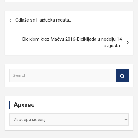
Кретање
Odlaže se Hajdučka regata…
чланка
Biciklom kroz Mačvu 2016-Biciklijada u nedelju 14.
avgusta…
S
e
a
r
c
Архиве
h
Архиве