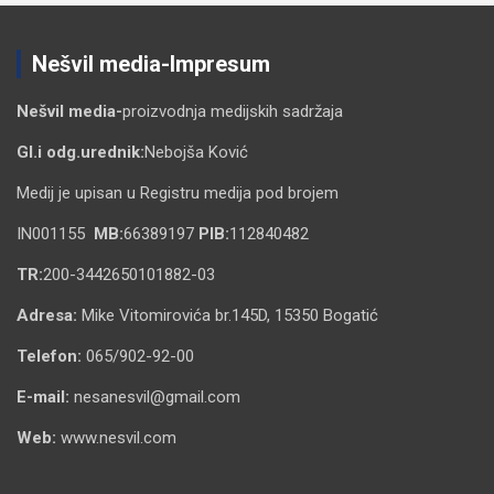
Nešvil media-Impresum
Nešvil media-
proizvodnja medijskih sadržaja
Gl.i odg.urednik:
Nebojša Ković
Medij je upisan u Registru medija pod brojem
IN001155
MB:
66389197
PIB:
112840482
TR:
200-3442650101882-03
Adresa:
Mike Vitomirovića br.145D, 15350 Bogatić
Telefon:
065/902-92-00
E-mail:
nesanesvil@gmail.com
Web:
www.nesvil.com