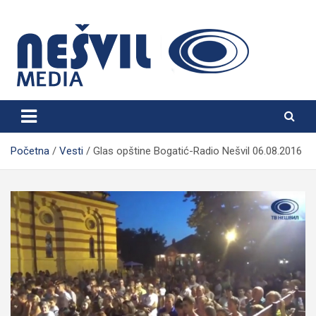
Skip
to
content
Nešvil Media Bogatić
Početna
Vesti
Glas opštine Bogatić-Radio Nešvil 06.08.2016