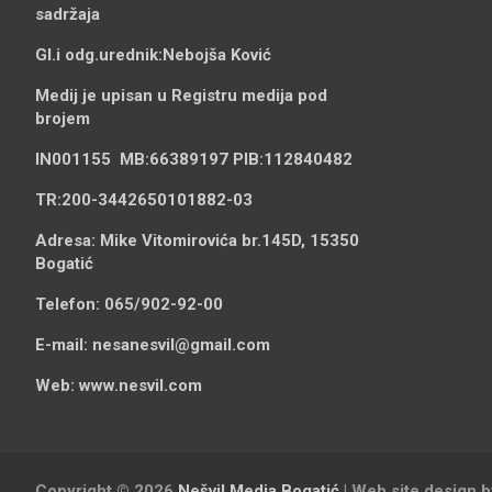
sadržaja
Gl.i odg.urednik:
Nebojša Ković
Medij je upisan u Registru medija pod
brojem
IN001155
MB:
66389197
PIB:
112840482
TR:
200-3442650101882-03
Adresa:
Mike Vitomirovića br.145D, 15350
Bogatić
Telefon:
065/902-92-00
E-mail:
nesanesvil@gmail.com
Web:
www.nesvil.com
Copyright © 2026
Nešvil Media Bogatić
| Web site design 