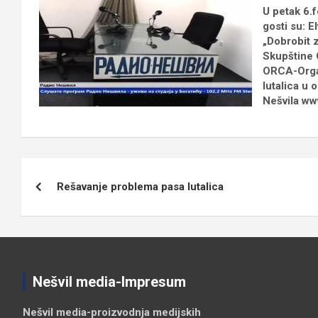
U petak 6.f
gosti su: 
„Dobrobit z
Skupštine 
ORCA-Organ
lutalica u 
Nešvila ww
Кретање
Rešavanje problema pasa lutalica
чланка
Nešvil media-Impresum
Nešvil media-
proizvodnja medijskih