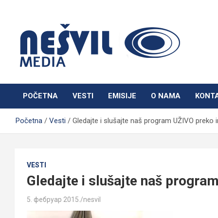
Skip
to
content
Nešvil Media Bogatić
POČETNA
VESTI
EMISIJE
O NAMA
KONT
Početna
Vesti
Gledajte i slušajte naš program UŽIVO preko i
VESTI
Gledajte i slušajte naš progra
5. фебруар 2015.
nesvil