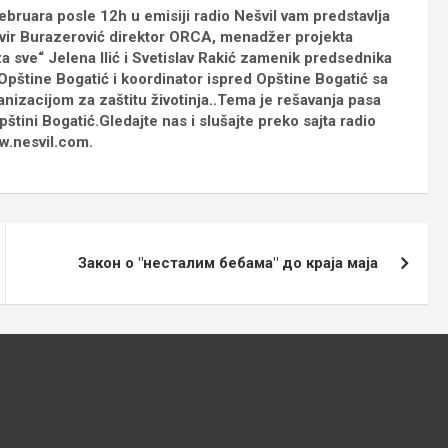
ebruara posle 12h u emisiji radio Nešvil vam predstavlja
Elvir Burazerović direktor ORCA, menadžer projekta
a sve“ Jelena Ilić i Svetislav Rakić zamenik predsednika
Opštine Bogatić i koordinator ispred Opštine Bogatić sa
izacijom za zaštitu životinja..Tema je rešavanja pasa
opštini Bogatić.Gledajte nas i slušajte preko sajta radio
w.nesvil.com.
Закон о "несталим бебама" до краја маја