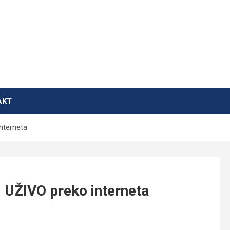
AKT
nterneta
m UŽIVO preko interneta