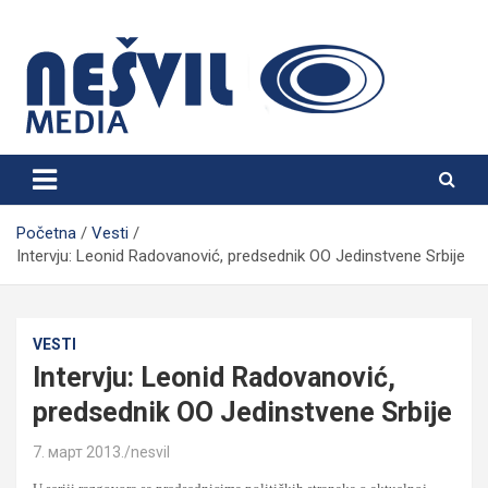
Skip
to
content
Nešvil Media Bogatić
Početna
Vesti
Intervju: Leonid Radovanović, predsednik OO Jedinstvene Srbije
VESTI
Intervju: Leonid Radovanović,
predsednik OO Jedinstvene Srbije
7. март 2013.
nesvil