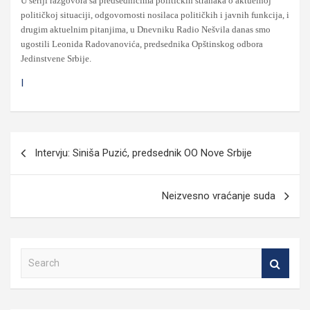
U seriji razgovora sa predsednicima političkih stranaka o aktuelnoj
političkoj situaciji, odgovornosti nosilaca političkih i javnih funkcija, i
drugim aktuelnim pitanjima, u Dnevniku Radio Nešvila danas smo
ugostili Leonida Radovanovića, predsednika Opštinskog odbora
Jedinstvene Srbije.
I
Кретање
Intervju: Siniša Puzić, predsednik OO Nove Srbije
чланка
Neizvesno vraćanje suda
S
e
a
r