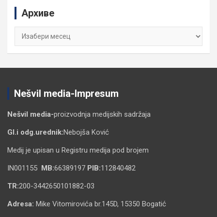
c
Архиве
h
Архиве
Nešvil media-Impresum
Nešvil media-
proizvodnja medijskih sadržaja
Gl.i odg.urednik:
Nebojša Ković
Medij je upisan u Registru medija pod brojem
IN001155
MB:
66389197
PIB:
112840482
TR:
200-3442650101882-03
Adresa:
Mike Vitomirovića br.145D, 15350 Bogatić