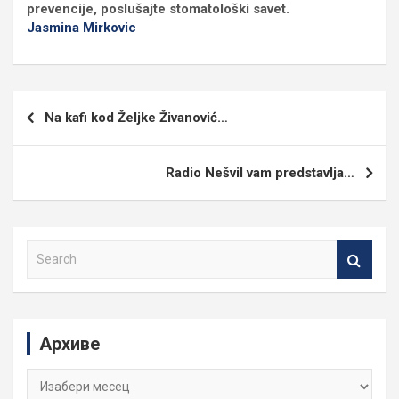
prevencije, poslušajte stomatološki savet.
Jasmina Mirkovic
Кретање
Na kafi kod Željke Živanović…
чланка
Radio Nešvil vam predstavlja…
S
e
a
r
c
Архиве
h
Архиве