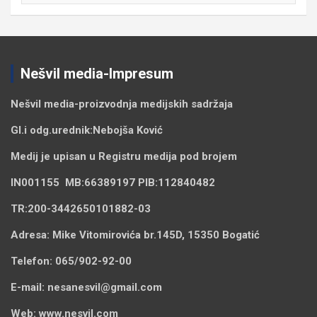
Nešvil media-Impresum
Nešvil media-
proizvodnja medijskih sadržaja
Gl.i odg.urednik:
Nebojša Ković
Medij je upisan u Registru medija pod brojem
IN001155
MB:
66389197
PIB:
112840482
TR:
200-3442650101882-03
Adresa:
Mike Vitomirovića br.145D, 15350 Bogatić
Telefon:
065/902-92-00
E-mail:
nesanesvil@gmail.com
Web:
www.nesvil.com