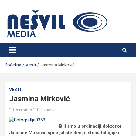
Skip
to
content
Nešvil Media Bogatić
Početna
Vesti
Jasmina Mirković
VESTI
Jasmina Mirković
20. октобар 2013.
nesvil
Bili smo u ordinaciji doktorke
Jasmine Mirković specijaliste dečije stomatologije i