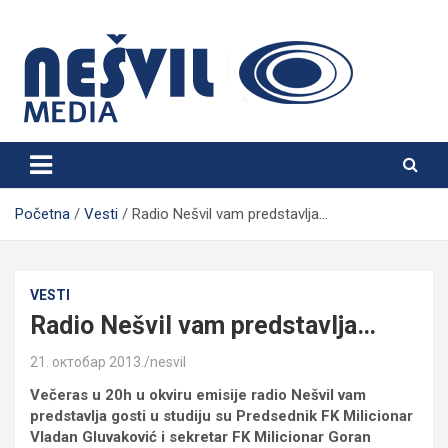
Skip
to
content
Nešvil Media Bogatić
Početna
Vesti
Radio Nešvil vam predstavlja…
VESTI
Radio Nešvil vam predstavlja…
21. октобар 2013.
nesvil
Večeras u 20h u okviru emisije radio Nešvil vam
predstavlja gosti u studiju su Predsednik FK Milicionar
Vladan Gluvaković i sekretar FK Milicionar Goran