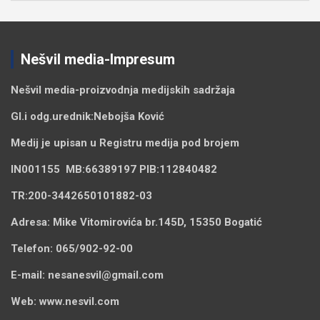
Nešvil media-Impresum
Nešvil media-
proizvodnja medijskih sadržaja
Gl.i odg.urednik:
Nebojša Ković
Medij je upisan u Registru medija pod brojem
IN001155
MB:
66389197
PIB:
112840482
TR:
200-3442650101882-03
Adresa:
Mike Vitomirovića br.145D, 15350 Bogatić
Telefon:
065/902-92-00
E-mail:
nesanesvil@gmail.com
Web:
www.nesvil.com