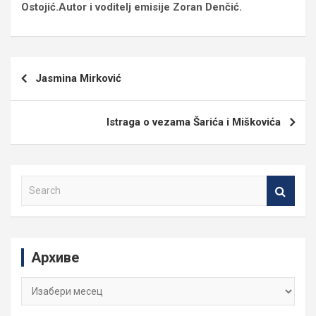
Ostojić.Autor i voditelj emisije Zoran Denčić.
Кретање
Jasmina Mirković
чланка
Istraga o vezama Šarića i Miškovića
S
e
a
r
c
Архиве
h
Архиве