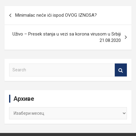
Кретање
Minimalac neće ići ispod OVOG IZNOSA?
чланка
Uživo – Presek stanja u vezi sa korona virusom u Srbiji
21.08.2020
S
e
a
r
c
Архиве
h
Архиве