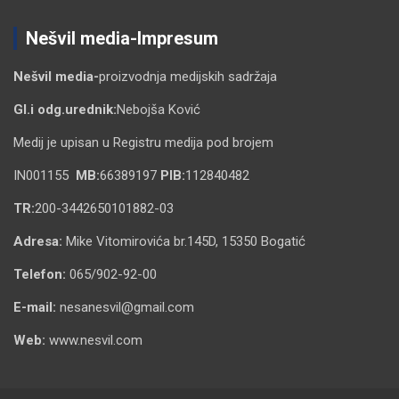
Nešvil media-Impresum
Nešvil media-
proizvodnja medijskih sadržaja
Gl.i odg.urednik:
Nebojša Ković
Medij je upisan u Registru medija pod brojem
IN001155
MB:
66389197
PIB:
112840482
TR:
200-3442650101882-03
Adresa:
Mike Vitomirovića br.145D, 15350 Bogatić
Telefon:
065/902-92-00
E-mail:
nesanesvil@gmail.com
Web:
www.nesvil.com