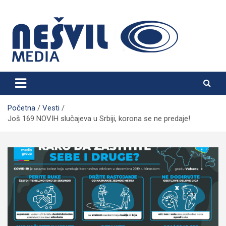
Skip
to
content
Nešvil Media Bogatić
Početna
Vesti
Još 169 NOVIH slučajeva u Srbiji, korona se ne predaje!