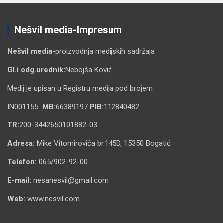
Nešvil media-Impresum
Nešvil media-
proizvodnja medijskih sadržaja
Gl.i odg.urednik:
Nebojša Ković
Medij je upisan u Registru medija pod brojem
IN001155
MB:
66389197
PIB:
112840482
TR:
200-3442650101882-03
Adresa:
Mike Vitomirovića br.145D, 15350 Bogatić
Telefon:
065/902-92-00
E-mail:
nesanesvil@gmail.com
Web:
www.nesvil.com