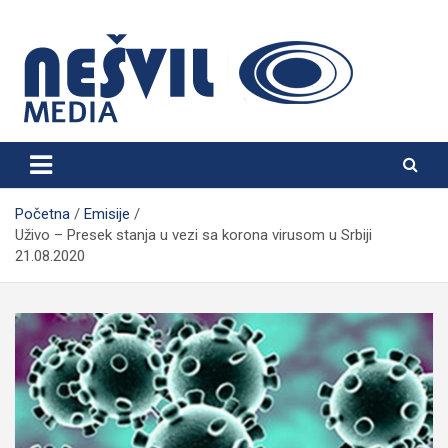
Skip
to
content
Nešvil Media Bogatić
Početna
Emisije
Uživo – Presek stanja u vezi sa korona virusom u Srbiji
21.08.2020