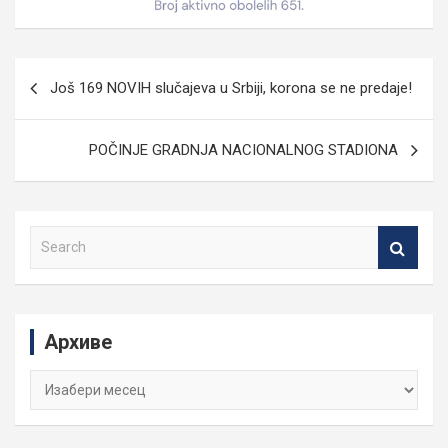
Кретање
Još 169 NOVIH slučajeva u Srbiji, korona se ne predaje!
чланка
POČINJE GRADNJA NACIONALNOG STADIONA
S
e
a
r
c
Архиве
h
Архиве