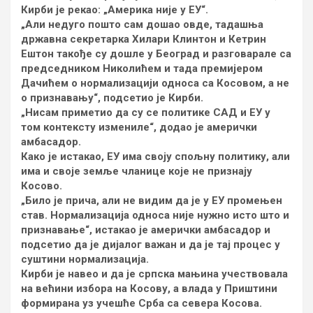
Кирби је рекао: „Америка није у ЕУ“.
„Али недуго пошто сам дошао овде, тадашња
државна секретарка Хилари Клинтон и Кетрин
Ештон такође су дошле у Београд и разговарале са
председником Николићем и тада премијером
Дачићем о нормализацији односа са Косовом, а не
о признавању“, подсетио је Кирби.
„Нисам приметио да су се политике САД и ЕУ у
том контексту измениле“, додао је амерички
амбасадор.
Како је истакао, ЕУ има своју спољну политику, али
има и своје земље чланице које не признају
Косово.
„Било је прича, али не видим да је у ЕУ промењен
став. Нормализација односа није нужно исто што и
признавање“, истакао је амерички амбасадор и
подсетио да је дијалог важан и да је тај процес у
суштини нормализација.
Кирби је навео и да је српска мањина учествовала
на већини избора на Косову, а влада у Приштини
формирана уз учешће Срба са севера Косова.