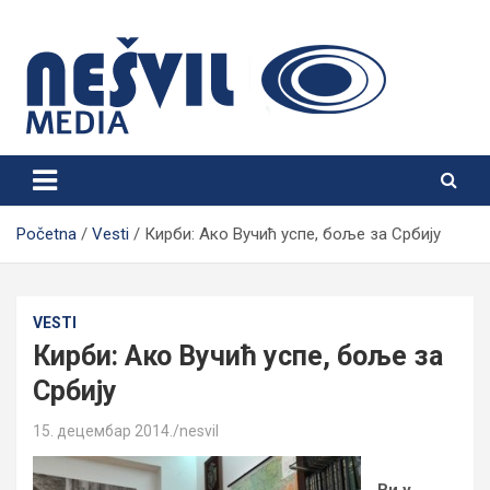
Skip
to
content
Nešvil Media Bogatić
Početna
Vesti
Кирби: Ако Вучић успе, боље за Србију
VESTI
Кирби: Ако Вучић успе, боље за
Србију
15. децембар 2014.
nesvil