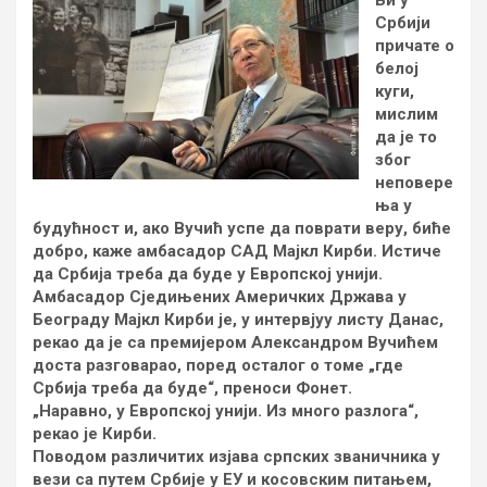
Ви у
Србији
причате о
белој
куги,
мислим
да је то
због
неповере
ња у
будућност и, ако Вучић успе да поврати веру, биће
добро, каже амбасадор САД Мајкл Кирби. Истиче
да Србија треба да буде у Европској унији.
Амбасадор Сједињених Америчких Држава у
Београду Мајкл Кирби је, у интервјуу листу Данас,
рекао да је са премијером Александром Вучићем
доста разговарао, поред осталог о томе „где
Србија треба да буде“, преноси Фонет.
„Наравно, у Европској унији. Из много разлога“,
рекао је Кирби.
Поводом различитих изјава српских званичника у
вези са путем Србије у ЕУ и косовским питањем,