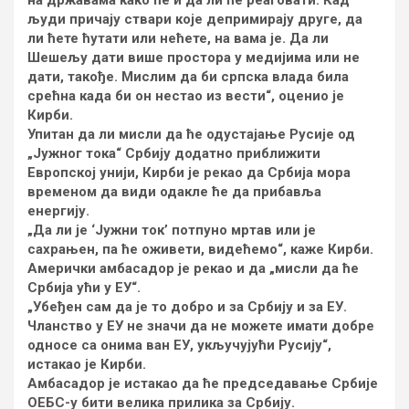
на државама како ће и да ли ће реаговати. Кад
људи причају ствари које депримирају друге, да
ли ћете ћутати или нећете, на вама је. Да ли
Шешељу дати више простора у медијима или не
дати, такође. Мислим да би српска влада била
срећна када би он нестао из вести“, оценио је
Кирби.
Упитан да ли мисли да ће одустајање Русије од
„Јужног тока“ Србију додатно приближити
Европској унији, Кирби је рекао да Србија мора
временом да види одакле ће да прибавља
енергију.
„Да ли је ‘Јужни ток’ потпуно мртав или је
сахрањен, па ће оживети, видећемо“, каже Кирби.
Амерички амбасадор је рекао и да „мисли да ће
Србија ући у ЕУ“.
„Убеђен сам да је то добро и за Србију и за ЕУ.
Чланство у ЕУ не значи да не можете имати добре
односе са онима ван ЕУ, укључујући Русију“,
истакао је Кирби.
Амбасадор је истакао да ће председавање Србије
ОЕБС-у бити велика прилика за Србију.