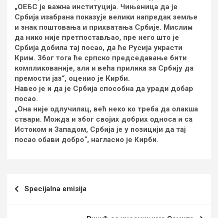
„ОЕБС је важна институција. Чињеница да је
Србија изабрана показује велики напредак земље
и знак поштовања и прихватања Србије. Мислим
да нико није претпостављао, пре него што је
Србија добила тај посао, да ће Русија украсти
Крим. Због тога ће српско председавање бити
компликованије, али и већа прилика за Србију да
премости јаз“, оценио је Кирби.
Навео је и да је Србија способна да уради добар
посао.
„Она није одлучилац, већ неко ко треба да олакша
ствари. Можда и због својих добрих односа и са
Истоком и Западом, Србија је у позицији да тај
посао обави добро“, нагласио је Кирби.
Кретање
Specijalna emisija
чланка