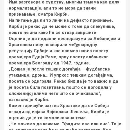
Има разговора о судству, многим темама као делу
нормализације, али то не мора да значи
признавање, сматра Кирби.
На питање да ли то личи на дефакто признање,
Кирби је рекао да не може о томе да спекулише,
пошто не зна како ће се ствар завршити.
Оценио је да недавни неспоразуми са Албанијом и
Хрватском нису покварили међународну
репутацију Србије и као пример навео посету
премијера Едија Раме, прву посету албанског
премијера Београду од 1947. године.
„Дошао је после тешких догађаја – фудбалске
утакмице, дрона… И упркос тешким догађајима,
посета се одиграла. Рекао бих да је то важно и да
је посета била позитивна, пошто се догодила у
сложенијој клими него што се очекивало“,
нагласио је Кирби.
Коментаришући захтев Хрватске да се Србија
огради од изјава Војислава Шешеља, Кирби је
оценио да је то компликована тема.
„Не можемо да кажемо: ‘Урадите ово или оно’. То је