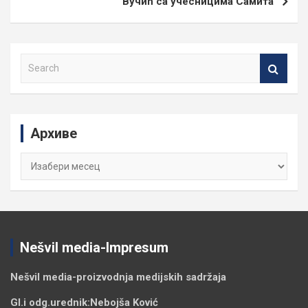
Вучић са учесницима Самита
S
e
a
r
c
Архиве
h
Архиве
Nešvil media-Impresum
Nešvil media-
proizvodnja medijskih sadržaja
Gl.i odg.urednik:
Nebojša Ković