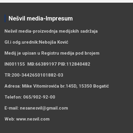
Nešvil media-Impresum
Nešvil media-
proizvodnja medijskih sadržaja
Gl.i odg.urednik:
Nebojša Ković
Medij je upisan u Registru medija pod brojem
IN001155
MB:
66389197
PIB:
112840482
TR:
200-3442650101882-03
Adresa:
Mike Vitomirovića br.145D, 15350 Bogatić
Telefon:
065/902-92-00
E-mail:
nesanesvil@gmail.com
Web:
www.nesvil.com