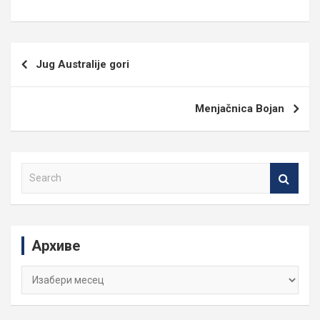
Кретање
Jug Australije gori
чланка
Menjačnica Bojan
S
e
a
r
c
Архиве
h
Архиве