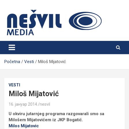
Skip
to
content
Nešvil Media Bogatić
Početna
Vesti
Miloš Mijatović
VESTI
Miloš Mijatović
16. јануар 2014.
nesvil
U okviru jutarnjeg programa razgovarali smo sa
Milošem Mijatovićem iz JKP Bogatić.
Milos Mijatovic