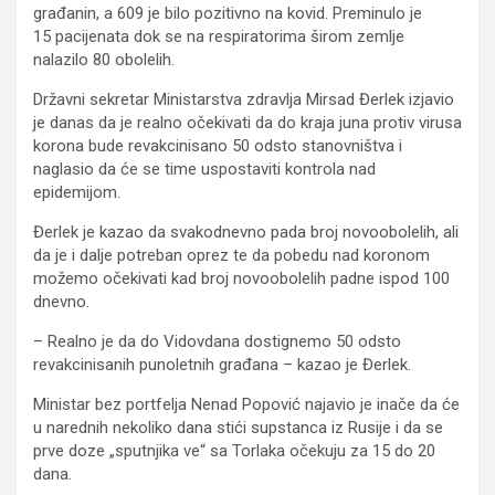
građanin, a 609 je bilo pozitivno na kovid. Preminulo je
15 pacijenata dok se na respiratorima širom zemlje
nalazilo 80 obolelih.
Državni sekretar Ministarstva zdravlja Mirsad Đerlek izjavio
je danas da je realno očekivati da do kraja juna protiv virusa
korona bude revakcinisano 50 odsto stanovništva i
naglasio da će se time uspostaviti kontrola nad
epidemijom.
Đerlek je kazao da svakodnevno pada broj novoobolelih, ali
da je i dalje potreban oprez te da pobedu nad koronom
možemo očekivati kad broj novoobolelih padne ispod 100
dnevno.
– Realno je da do Vidovdana dostignemo 50 odsto
revakcinisanih punoletnih građana – kazao je Đerlek.
Ministar bez portfelja Nenad Popović najavio je inače da će
u narednih nekoliko dana stići supstanca iz Rusije i da se
prve doze „sputnjika ve“ sa Torlaka očekuju za 15 do 20
dana.