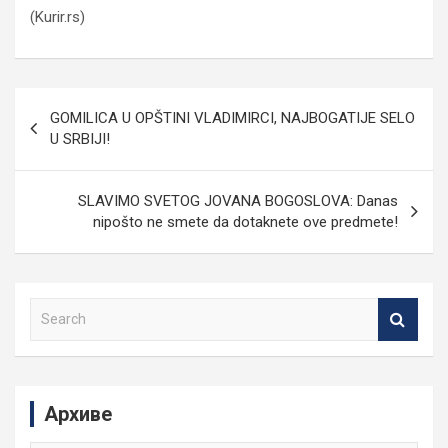
(Kurir.rs)
Кретање
GOMILICA U OPŠTINI VLADIMIRCI, NAJBOGATIJE SELO
чланка
U SRBIJI!
SLAVIMO SVETOG JOVANA BOGOSLOVA: Danas
nipošto ne smete da dotaknete ove predmete!
S
e
a
r
c
Архиве
h