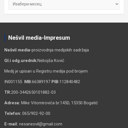
Архиве
Nešvil media-Impresum
Nešvil media-
proizvodnja medijskih sadržaja
Gl.i odg.urednik:
Nebojša Ković
Medij je upisan u Registru medija pod brojem
IN001155
MB:
66389197
PIB:
112840482
TR:
200-3442650101882-03
Adresa:
Mike Vitomirovića br.145D, 15350 Bogatić
Telefon:
065/902-92-00
E-mail:
nesanesvil@gmail.com