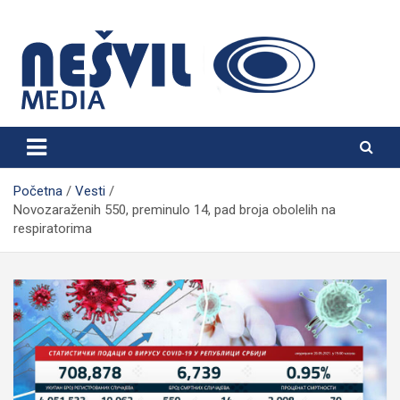
Skip
to
content
Nešvil Media Bogatić
Početna
Vesti
Novozaraženih 550, preminulo 14, pad broja obolelih na
respiratorima