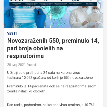
VESTI
Novozaraženih 550, preminulo 14,
pad broja obolelih na
respiratorima
20. мај 2021.
nesvil
U Srbiji su u prethodna 24 sata na korona virus
testirana 10.062 građana od kojih je 550 novozaraženo.
Preminulo je 14 pacijenata dok se na respiratorima širom
zemlje nalazi 70 obolelih.
Dan ranije, podsetimo, na korona virus testiran je 10.761