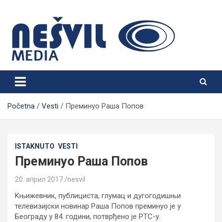
Skip
to
content
Nešvil Media Bogatić
Početna
Vesti
Преминуо Раша Попов
ISTAKNUTO
VESTI
Преминуо Раша Попов
20. април 2017.
nesvil
Kњижевник, публициста, глумац и дугогодишњи
телевизијски новинар Раша Попов преминуо је у
Београду у 84. години, потврђено је РТС-у.