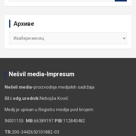
a
r
c
Архиве
h
Архиве
Nešvil media-Impresum
Nešvil media-
proizvodnja medijskih sadržaja
Gl.i odg.urednik:
Nebojša Ković
Medij je upisan u Registru medija pod brojem
IN001155
MB:
66389197
PIB:
112840482
TR:
200-3442650101882-03