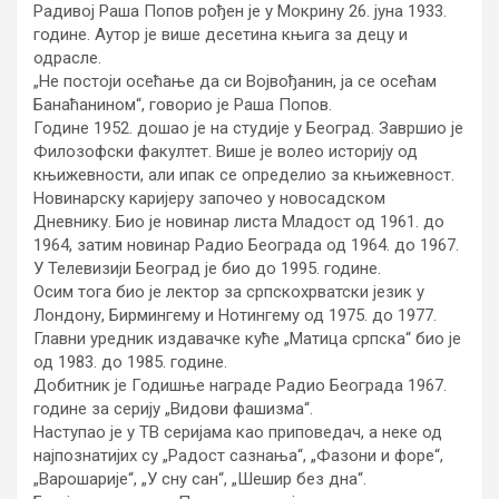
Радивој Раша Попов рођен је у Мокрину 26. јуна 1933.
године. Аутор је више десетина књига за децу и
одрасле.
„Не постоји осећање да си Војвођанин, ја се осећам
Банаћанином“, говорио је Раша Попов.
Године 1952. дошао је на студије у Београд. Завршио је
Филозофски факултет. Више је волео историју од
књижевности, али ипак се определио за књижевност.
Новинарску каријеру започео у новосадском
Дневнику. Био је новинар листа Младост од 1961. до
1964, затим новинар Радио Београда од 1964. до 1967.
У Телевизији Београд је био до 1995. године.
Осим тога био је лектор за српскохрватски језик у
Лондону, Бирмингему и Нотингему од 1975. до 1977.
Главни уредник издавачке куће „Матица српска“ био је
од 1983. до 1985. године.
Добитник је Годишње награде Радио Београда 1967.
године за серију „Видови фашизма“.
Наступао је у ТВ серијама као приповедач, а неке од
најпознатијих су „Радост сазнања“, „Фазони и форе“,
„Варошарије“, „У сну сан“, „Шешир без дна“.