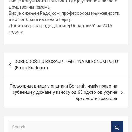
Био је колумниста Политика, где је углавном писао о
друштвеним темама.
Био је ожењен Радојком, професорком књижевности,
а из тог брака из сина и ћерку.
Добитник је награде „Доситеј Обрадовић“ за 2015.
годину.
Кретање
DOBRODOŠLI U BIOSKOP !!!Film "NA MLEČNOM PUTU"
чланка
(Emira Kusturice)
Пољоприведници у општини Богатић, имају право на
субвенцију државе у износу од 65 одсто од укупне
вредности трактора
S
e