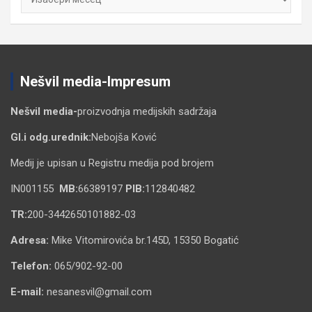
Nešvil media-Impresum
Nešvil media-
proizvodnja medijskih sadržaja
Gl.i odg.urednik:
Nebojša Ković
Medij je upisan u Registru medija pod brojem
IN001155
MB:
66389197
PIB:
112840482
TR:
200-3442650101882-03
Adresa:
Mike Vitomirovića br.145D, 15350 Bogatić
Telefon:
065/902-92-00
E-mail:
nesanesvil@gmail.com