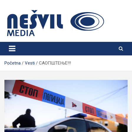
Skip
to
content
Nešvil Media Bogatić
Početna
Vesti
САОПШТЕЊЕ!!!