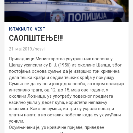
ISTAKNUTO
VESTI
САОПШТЕЊЕ!!!
21. мај 2019.
nesvil
Припадници Министарства унутрашњих послова у
Шапцу ухапсили су В. Ј. (1956) из околине Шапца, због
постојања основа сумње да је извршио три кривична
дела тешка крађа и седам тешких крађа у покушају.
Сумња се да су он и још једна особа, за којом полиција
интезивно трага, од 12. до 15. маја ове године, у
околини Лознице, уз употребу подесног предмета
насилно ушли у десет кућа, користећи непажњу
власника. Како се сумња, из три су украли новац и
златни накит, а из осталих побегли када су ух укућани
уочили.
Осумњичени је, уз кривичне пријаве, приведен