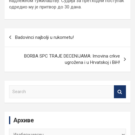
надлежном тужилаштву. Судија за претходни поступак
одредио му је притвор до 30 дана.
Кретање
Badovinci najbolji u rukometu!
чланка
BORBA SPC TRAJE DECENIJAMA: Imovina crkve
ugrožena i u Hrvatskoj i BiH!
S
e
a
r
c
Архиве
h
Архиве